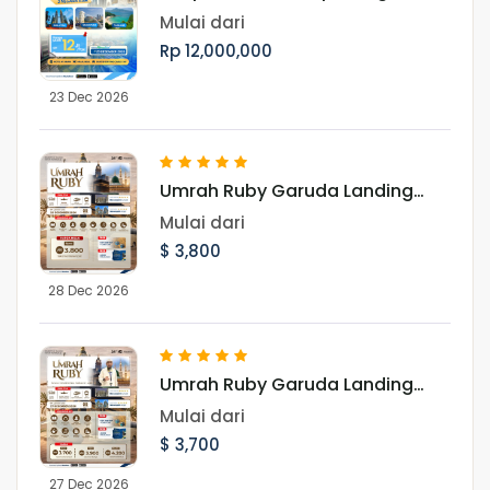
Asia Periode Libur Akhir Tahun
Mulai dari
Rp 12,000,000
23 Dec 2026
Umrah Ruby Garuda Landing
Jeddah 28 Desember 2026
Mulai dari
$ 3,800
28 Dec 2026
Umrah Ruby Garuda Landing
Jeddah 27 Desember 2026
Mulai dari
$ 3,700
27 Dec 2026