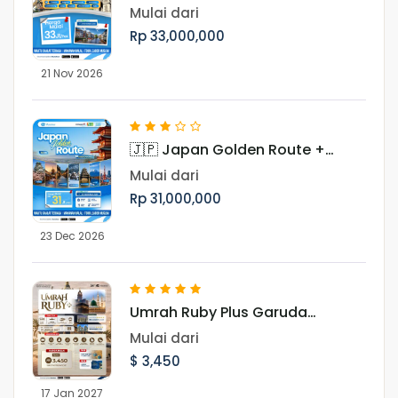
Negara, Periode November
Mulai dari
Rp 33,000,000
21 Nov 2026
🇯🇵 Japan Golden Route +
Shirakawago Periode Libur Akhir
Mulai dari
Tahun
Rp 31,000,000
23 Dec 2026
Umrah Ruby Plus Garuda
Landing Madinah 17 Januari
Mulai dari
2027
$ 3,450
17 Jan 2027