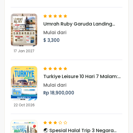
Umrah Ruby Garuda Landing
Madinah 17 Januari 2027
Mulai dari
$ 3,300
17 Jan 2027
Turkiye Leisure 10 Hari 7 Malam:
Jelajahi Pesona Turki Periode 22
Mulai dari
Oktober 2026
Rp 18,900,000
22 Oct 2026
🌏 Spesial Halal Trip 3 Negara