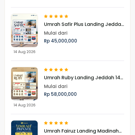
Umrah Safir Plus Landing Jeddah
14 Agustus 2026
Mulai dari
Rp 45,000,000
14 Aug 2026
Umrah Ruby Landing Jeddah 14
Agustus 2026
Mulai dari
Rp 58,000,000
14 Aug 2026
Umrah Fairuz Landing Madinah