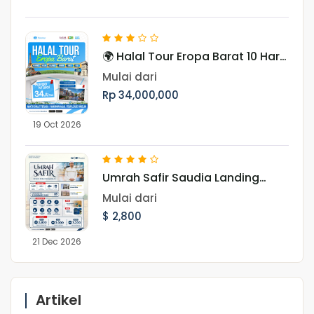
🌍 Halal Tour Eropa Barat 10 Hari
Menjelajahi 7 Negara, Ikon Dunia,
Mulai dari
dan Pesona Musim Gugur Eropa
Rp 34,000,000
19 Oct 2026
Umrah Safir Saudia Landing
Jeddah 21 Desember 2026
Mulai dari
$ 2,800
21 Dec 2026
Artikel