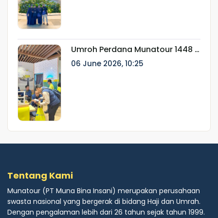
Umroh Perdana Munatour 1448 H
Resmi Berangkat, Dilepas oleh
06 June 2026, 10:25
Dirut Munatour
Tentang Kami
Munatour (PT Muna Bina Insani) merupakan perusahaan
swasta nasional yang bergerak di bidang Haji dan Umrah.
Dengan pengalaman lebih dari 26 tahun sejak tahun 1999.