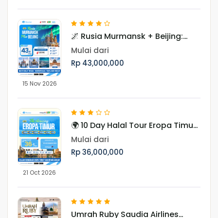
🌌 Rusia Murmansk + Beijing:
Hunting Aurora 10 Hari Periode
Mulai dari
November
Rp 43,000,000
15 Nov 2026
🌍 10 Day Halal Tour Eropa Timur
Periode Oktober & November
Mulai dari
Rp 36,000,000
21 Oct 2026
Umrah Ruby Saudia Airlines