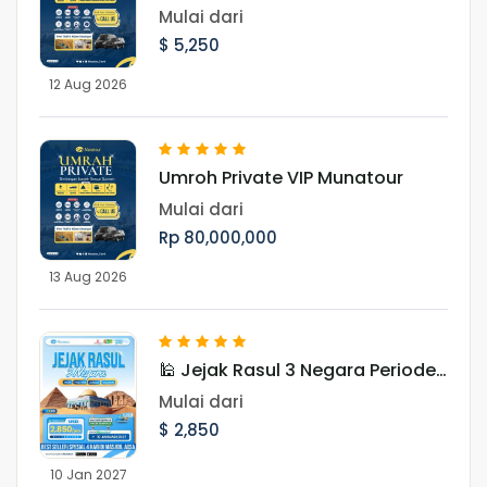
12 Agustus 2026
Mulai dari
$ 5,250
12 Aug 2026
Umroh Private VIP Munatour
Mulai dari
Rp 80,000,000
13 Aug 2026
🕌 Jejak Rasul 3 Negara Periode
Januari 2027
Mulai dari
$ 2,850
10 Jan 2027