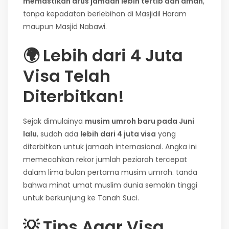
memastikan arus jamaah lebih tertib dan aman
,
tanpa kepadatan berlebihan di Masjidil Haram
maupun Masjid Nabawi.
🌍
Lebih dari 4 Juta
Visa Telah
Diterbitkan!
Sejak dimulainya
musim umroh baru pada Juni
lalu
, sudah ada
lebih dari 4 juta visa
yang
diterbitkan untuk jamaah internasional. Angka ini
memecahkan rekor jumlah peziarah tercepat
dalam lima bulan pertama musim umroh. tanda
bahwa minat umat muslim dunia semakin tinggi
untuk berkunjung ke Tanah Suci.
💡
Tips Agar Visa