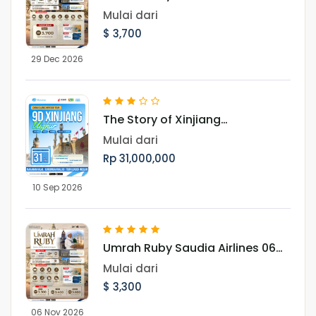
Landing Madinah 29 Desember
Mulai dari
2026
$ 3,700
29 Dec 2026
The Story of Xinjiang
UighurMenjelajah Pesona Jalur
Mulai dari
Sutra, Pegunungan Tianshan,
Rp 31,000,000
dan Budaya Muslim Uighur
10 Sep 2026
Umrah Ruby Saudia Airlines 06
November 2026
Mulai dari
$ 3,300
06 Nov 2026