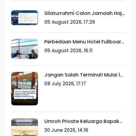
Silaturrahmi Calon Jamaah Haji
Munatour 1448 H/2026:
05 August 2026, 17:29
Komitmen Mendampingi
Jamaah Sejak Pendaftaran
hingga Pasca Haji
Perbedaan Menu Hotel Fullboard
Internasional dan Fullboard
05 August 2026, 16:11
Fareast untuk Haji & Umroh
Jangan Salah Terminal! Mulai 1
Juli 2026, Jamaah Umroh
08 July 2026, 17:17
Berangkat melalui Terminal 2
Bandara Soekarno-Hatta
Umroh Private Keluarga Bapak
Ainur Rifki: Perjalanan Ibadah
30 June 2026, 14:16
Eksklusif Bersama Munatour