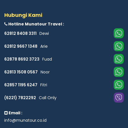
Hubungi Kami
Hotline Munatour Travel :
62812 8408 3311
Dewi
62812 9667 1348
Arie
62878 8692 3723
Fuad
62813 1508 0567
Noor
62857 1195 6247
Fitri
(6221) 7822292
Call Only
Email :
info@munatour.co.id