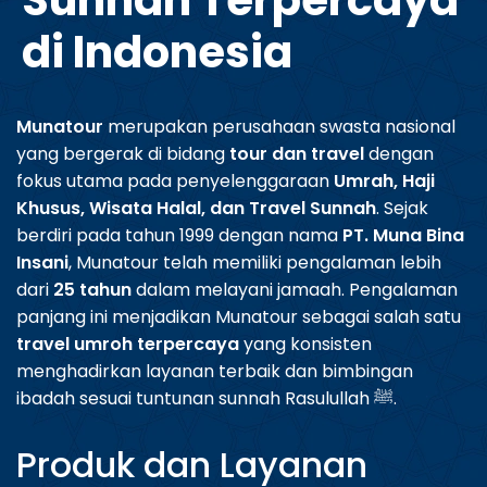
Sunnah Terpercaya
di Indonesia
Munatour
merupakan perusahaan swasta nasional
yang bergerak di bidang
tour dan travel
dengan
fokus utama pada penyelenggaraan
Umrah, Haji
Khusus, Wisata Halal, dan Travel Sunnah
. Sejak
berdiri pada tahun 1999 dengan nama
PT. Muna Bina
Insani
, Munatour telah memiliki pengalaman lebih
dari
25 tahun
dalam melayani jamaah. Pengalaman
panjang ini menjadikan Munatour sebagai salah satu
travel umroh terpercaya
yang konsisten
menghadirkan layanan terbaik dan bimbingan
ibadah sesuai tuntunan sunnah Rasulullah ﷺ.
Produk dan Layanan