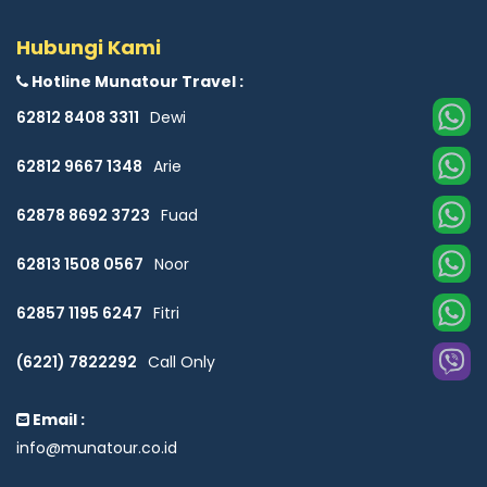
Hubungi Kami
Hotline Munatour Travel :
62812 8408 3311
Dewi
62812 9667 1348
Arie
62878 8692 3723
Fuad
62813 1508 0567
Noor
62857 1195 6247
Fitri
(6221) 7822292
Call Only
Email :
info@munatour.co.id