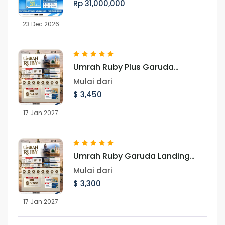
Rp 31,000,000
23 Dec 2026
Umrah Ruby Plus Garuda
Landing Madinah 17 Januari
Mulai dari
2027
$ 3,450
17 Jan 2027
Umrah Ruby Garuda Landing
Madinah 17 Januari 2027
Mulai dari
$ 3,300
17 Jan 2027