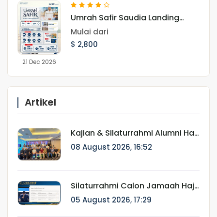
Umrah Safir Saudia Landing
Jeddah 21 Desember 2026
Mulai dari
$ 2,800
21 Dec 2026
Artikel
Kajian & Silaturrahmi Alumni Haji
Munatour 2024–2025:
08 August 2026, 16:52
"Kemabruran Bukan Akhir
Perjalanan, tapi Awal
Keistiqamahan"
Silaturrahmi Calon Jamaah Haji
Munatour 1448 H/2026:
05 August 2026, 17:29
Komitmen Mendampingi