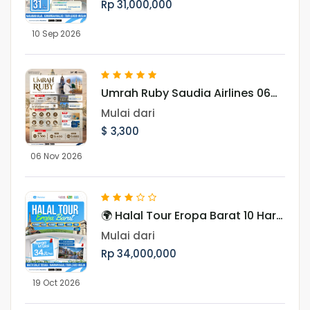
Rp 31,000,000
dan Budaya Muslim Uighur
10 Sep 2026
Umrah Ruby Saudia Airlines 06
November 2026
Mulai dari
$ 3,300
06 Nov 2026
🌍 Halal Tour Eropa Barat 10 Hari
Menjelajahi 7 Negara, Ikon Dunia,
Mulai dari
dan Pesona Musim Gugur Eropa
Rp 34,000,000
19 Oct 2026