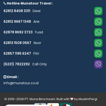
Hotline Munatour Travel :
62812 8408 3311
Dewi
62812 9667 1348
Arie
62878 8692 3723
Fuad
62813 1508 0567
Noor
62857 1195 6247
Fitri
(6221) 7822292
Call Only
Email :
info@munatour.co.id
© 2019–2026 PT. Muna Bina Insani. Built with
by
MuslimPergi