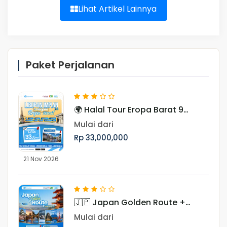
Lihat Artikel Lainnya
Paket Perjalanan
🌍 Halal Tour Eropa Barat 9
Negara, Periode November
Mulai dari
Rp 33,000,000
21 Nov 2026
🇯🇵 Japan Golden Route +
Shirakawago Periode Libur Akhir
Mulai dari
Tahun