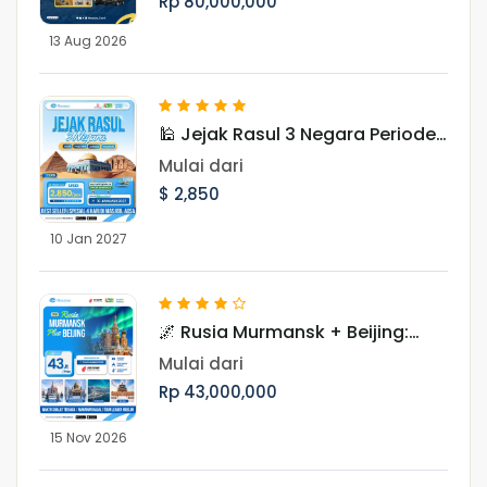
Rp 80,000,000
13 Aug 2026
🕌 Jejak Rasul 3 Negara Periode
Januari 2027
Mulai dari
$ 2,850
10 Jan 2027
🌌 Rusia Murmansk + Beijing:
Hunting Aurora 10 Hari Periode
Mulai dari
November
Rp 43,000,000
15 Nov 2026