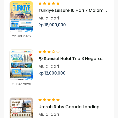
Turkiye Leisure 10 Hari 7 Malam:
Jelajahi Pesona Turki Periode 22
Mulai dari
Oktober 2026
Rp 18,900,000
22 Oct 2026
🌏 Spesial Halal Trip 3 Negara
Asia Periode Libur Akhir Tahun
Mulai dari
Rp 12,000,000
23 Dec 2026
Umrah Ruby Garuda Landing
Jeddah 28 Desember 2026
Mulai dari