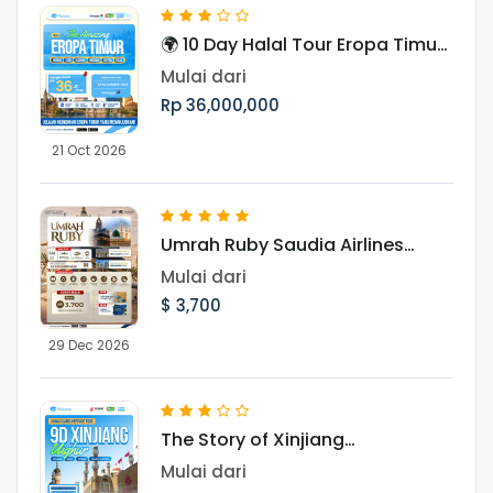
🌍 10 Day Halal Tour Eropa Timur
Periode Oktober & November
Mulai dari
Rp 36,000,000
21 Oct 2026
Umrah Ruby Saudia Airlines
Landing Madinah 29 Desember
Mulai dari
2026
$ 3,700
29 Dec 2026
The Story of Xinjiang
UighurMenjelajah Pesona Jalur
Mulai dari
Sutra, Pegunungan Tianshan,