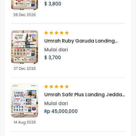
$ 3,800
28 Dec 2026
Umrah Ruby Garuda Landing
Jeddah 27 Desember 2026
Mulai dari
$ 3,700
27 Dec 2026
Umrah Safir Plus Landing Jeddah
14 Agustus 2026
Mulai dari
Rp 45,000,000
14 Aug 2026