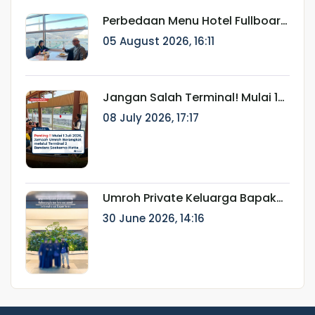
Jamaah Sejak Pendaftaran
hingga Pasca Haji
Perbedaan Menu Hotel Fullboard
Internasional dan Fullboard
05 August 2026, 16:11
Fareast untuk Haji & Umroh
Jangan Salah Terminal! Mulai 1
Juli 2026, Jamaah Umroh
08 July 2026, 17:17
Berangkat melalui Terminal 2
Bandara Soekarno-Hatta
Umroh Private Keluarga Bapak
Ainur Rifki: Perjalanan Ibadah
30 June 2026, 14:16
Eksklusif Bersama Munatour