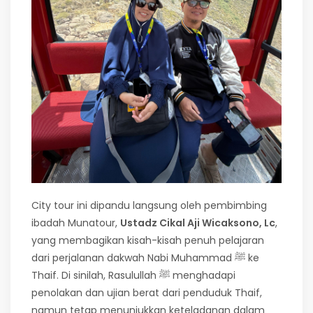
City tour ini dipandu langsung oleh pembimbing
ibadah Munatour,
Ustadz Cikal Aji Wicaksono, Lc
,
yang membagikan kisah-kisah penuh pelajaran
dari perjalanan dakwah Nabi Muhammad ﷺ ke
Thaif. Di sinilah, Rasulullah ﷺ menghadapi
penolakan dan ujian berat dari penduduk Thaif,
namun tetap menunjukkan keteladanan dalam