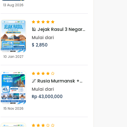
13 Aug 2026
🕌 Jejak Rasul 3 Negara
Periode Januari 2027
Mulai dari
$ 2,850
10 Jan 2027
🌌 Rusia Murmansk +
Beijing: Hunting Aurora
Mulai dari
10 Hari Periode
Rp 43,000,000
November
15 Nov 2026