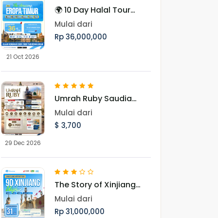
🌍 10 Day Halal Tour
Eropa Timur Periode
Mulai dari
Oktober & November
Rp 36,000,000
21 Oct 2026
Umrah Ruby Saudia
Airlines Landing
Mulai dari
Madinah 29 Desember
$ 3,700
2026
29 Dec 2026
The Story of Xinjiang
UighurMenjelajah
Mulai dari
Pesona Jalur Sutra,
Rp 31,000,000
Pegunungan Tianshan,