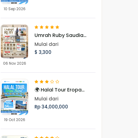
dan Budaya Muslim
10 Sep 2026
Uighur
Umrah Ruby Saudia
Airlines 06 November
Mulai dari
2026
$ 3,300
06 Nov 2026
🌍 Halal Tour Eropa
Barat 10 Hari Menjelajahi
Mulai dari
7 Negara, Ikon Dunia,
Rp 34,000,000
dan Pesona Musim
Gugur Eropa
19 Oct 2026