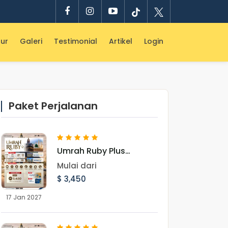
ur
Galeri
Testimonial
Artikel
Login
Paket Perjalanan
Umrah Ruby Plus
Garuda Landing
Mulai dari
Madinah 17 Januari
$ 3,450
2027
17 Jan 2027