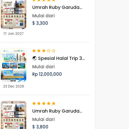
Umrah Ruby Garuda
Landing Madinah 17
Mulai dari
Januari 2027
$ 3,300
17 Jan 2027
🌏 Spesial Halal Trip 3
Negara Asia Periode
Mulai dari
Libur Akhir Tahun
Rp 12,000,000
23 Dec 2026
Umrah Ruby Garuda
Landing Jeddah 28
Mulai dari
Desember 2026
$ 3,800