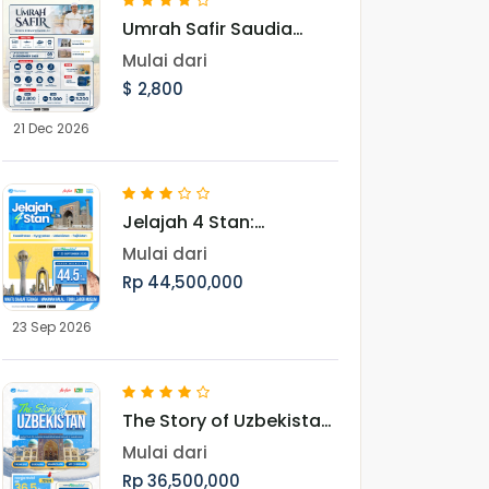
Umrah Safir Saudia
Landing Jeddah 21
Mulai dari
Desember 2026
$ 2,800
21 Dec 2026
Jelajah 4 Stan:
Menembus Keindahan
Mulai dari
Asia Tengah dan Jejak
Rp 44,500,000
Peradaban Islam
Periode September
23 Sep 2026
The Story of Uzbekistan
Akhir Tahun : Napak
Mulai dari
Tilas Perjuangan Ulama
Rp 36,500,000