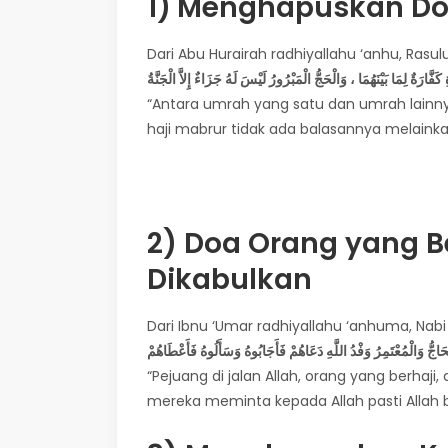
1)
Menghapuskan Do
َفَّارَةٌ لِمَا بَيْنَهُمَا ، وَالْحَجُّ الْمَبْرُورُ لَيْسَ لَهُ جَزَاءٌ إِلاَّ الْجَنَّةُ
“Antara umrah yang satu dan umrah lainn
haji mabrur tidak ada balasannya melainka
2) Doa Orang yang 
Dikabulkan
جُّ وَالْمُعْتَمِرُ وَفْدُ اللَّهِ دَعَاهُمْ فَأَجَابُوهُ وَسَأَلُوهُ فَأَعْطَاهُمْ
“Pejuang di jalan Allah, orang yang berhaj
mereka meminta kepada Allah pasti Allah b