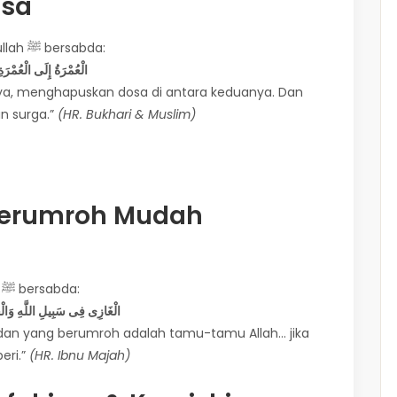
sa
Dari Abu Hurairah radhiyallahu ‘anhu, Rasulullah ﷺ bersabda:
الْعُمْرَةُ إِلَى الْعُمْرَةِ ك
ya, menghapuskan dosa di antara keduanya. Dan
n surga.”
(HR. Bukhari & Muslim)
Berumroh Mudah
Dari Ibnu ‘Umar radhiyallahu ‘anhuma, Nabi ﷺ bersabda:
الْغَازِى فِى سَبِيلِ اللَّهِ وَالْحَا
i, dan yang berumroh adalah tamu-tamu Allah… jika
eri.”
(HR. Ibnu Majah)