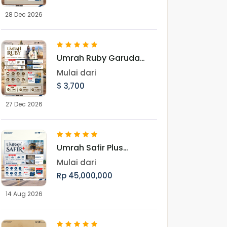
28 Dec 2026
Umrah Ruby Garuda
Landing Jeddah 27
Mulai dari
Desember 2026
$ 3,700
27 Dec 2026
Umrah Safir Plus
Landing Jeddah 14
Mulai dari
Agustus 2026
Rp 45,000,000
14 Aug 2026