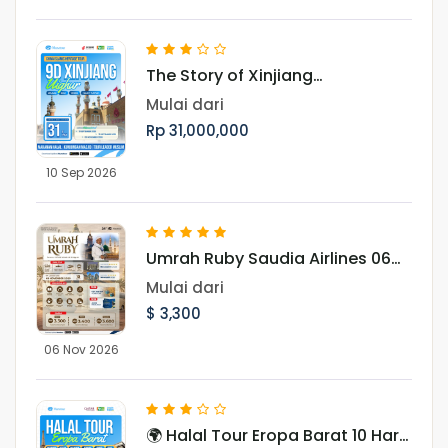
The Story of Xinjiang
UighurMenjelajah Pesona Jalur
Mulai dari
Sutra, Pegunungan Tianshan,
Rp 31,000,000
dan Budaya Muslim Uighur
10 Sep 2026
Umrah Ruby Saudia Airlines 06
November 2026
Mulai dari
$ 3,300
06 Nov 2026
🌍 Halal Tour Eropa Barat 10 Hari