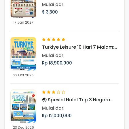
Madinah 17 Januari 2027
Mulai dari
$ 3,300
17 Jan 2027
Turkiye Leisure 10 Hari 7 Malam:
Jelajahi Pesona Turki Periode 22
Mulai dari
Oktober 2026
Rp 18,900,000
22 Oct 2026
🌏 Spesial Halal Trip 3 Negara
Asia Periode Libur Akhir Tahun
Mulai dari
Rp 12,000,000
23 Dec 2026