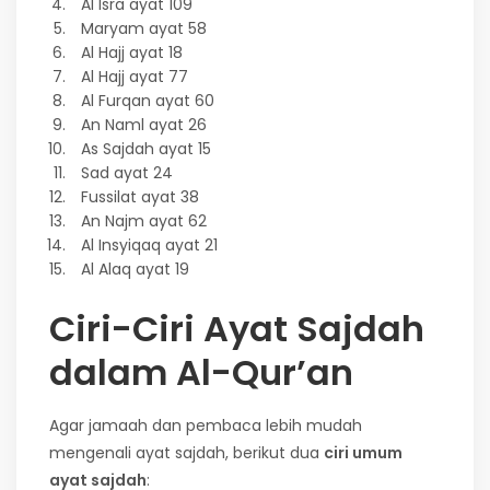
Al Isra ayat 109
Maryam ayat 58
Al Hajj ayat 18
Al Hajj ayat 77
Al Furqan ayat 60
An Naml ayat 26
As Sajdah ayat 15
Sad ayat 24
Fussilat ayat 38
An Najm ayat 62
Al Insyiqaq ayat 21
Al Alaq ayat 19
Ciri-Ciri Ayat Sajdah
dalam Al-Qur’an
Agar jamaah dan pembaca lebih mudah
mengenali ayat sajdah, berikut dua
ciri umum
ayat sajdah
: