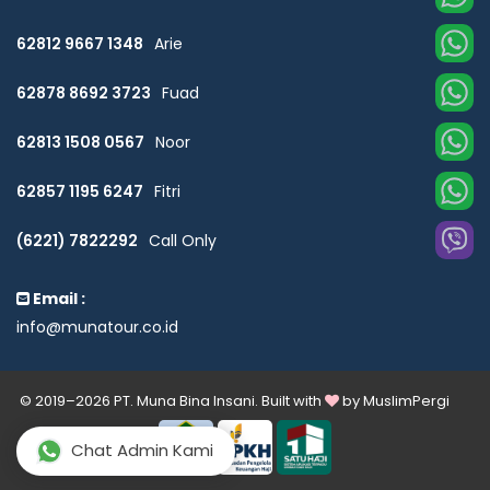
62812 9667 1348
Arie
62878 8692 3723
Fuad
62813 1508 0567
Noor
62857 1195 6247
Fitri
(6221) 7822292
Call Only
Email :
info@munatour.co.id
© 2019–2026 PT. Muna Bina Insani. Built with
by
MuslimPergi
Chat Admin Kami