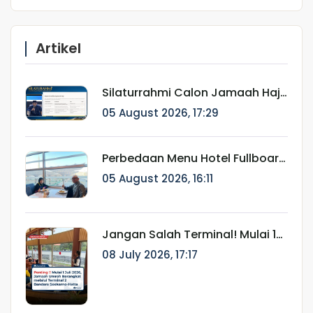
Artikel
Silaturrahmi Calon Jamaah Haji
Munatour 1448 H/2026:
05 August 2026, 17:29
Komitmen Mendampingi
Jamaah Sejak Pendaftaran
hingga Pasca Haji
Perbedaan Menu Hotel Fullboard
Internasional dan Fullboard
05 August 2026, 16:11
Fareast untuk Haji & Umroh
Jangan Salah Terminal! Mulai 1
Juli 2026, Jamaah Umroh
08 July 2026, 17:17
Berangkat melalui Terminal 2
Bandara Soekarno-Hatta