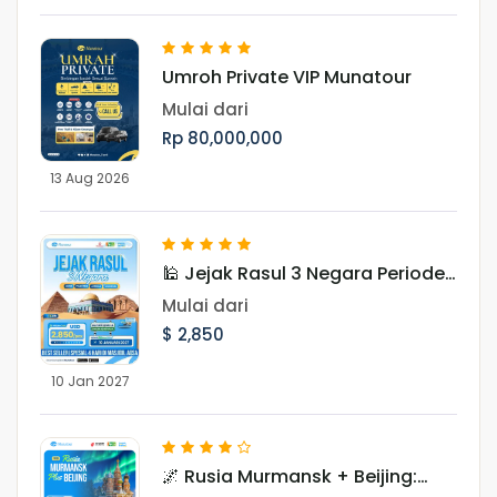
Umroh Private VIP Munatour
Mulai dari
Rp 80,000,000
13 Aug 2026
🕌 Jejak Rasul 3 Negara Periode
Januari 2027
Mulai dari
$ 2,850
10 Jan 2027
🌌 Rusia Murmansk + Beijing: