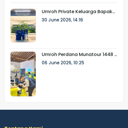
Umroh Private Keluarga Bapak
Ainur Rifki: Perjalanan Ibadah
30 June 2026, 14:16
Eksklusif Bersama Munatour
Umroh Perdana Munatour 1448 H
Resmi Berangkat, Dilepas oleh
06 June 2026, 10:25
Dirut Munatour