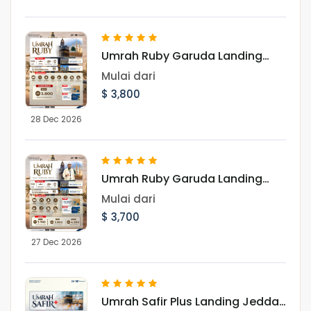
Umrah Ruby Garuda Landing
Jeddah 28 Desember 2026
Mulai dari
$ 3,800
28 Dec 2026
Umrah Ruby Garuda Landing
Jeddah 27 Desember 2026
Mulai dari
$ 3,700
27 Dec 2026
Umrah Safir Plus Landing Jeddah