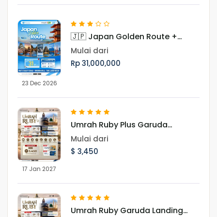
🇯🇵 Japan Golden Route +
Shirakawago Periode Libur Akhir
Mulai dari
Tahun
Rp 31,000,000
23 Dec 2026
Umrah Ruby Plus Garuda
Landing Madinah 17 Januari
Mulai dari
2027
$ 3,450
17 Jan 2027
Umrah Ruby Garuda Landing