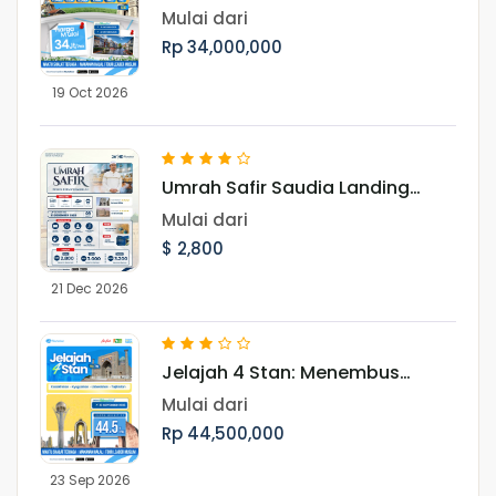
Menjelajahi 7 Negara, Ikon Dunia,
Mulai dari
dan Pesona Musim Gugur Eropa
Rp 34,000,000
19 Oct 2026
Umrah Safir Saudia Landing
Jeddah 21 Desember 2026
Mulai dari
$ 2,800
21 Dec 2026
Jelajah 4 Stan: Menembus
Keindahan Asia Tengah dan
Mulai dari
Jejak Peradaban Islam Periode
Rp 44,500,000
September
23 Sep 2026