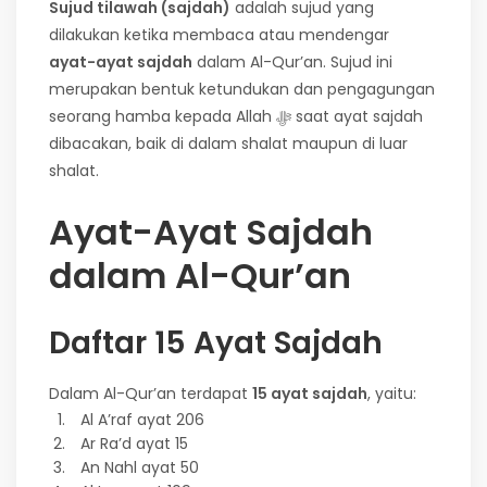
Sujud tilawah (sajdah)
adalah sujud yang
dilakukan ketika membaca atau mendengar
ayat-ayat sajdah
dalam Al-Qur’an. Sujud ini
merupakan bentuk ketundukan dan pengagungan
seorang hamba kepada Allah ﷻ saat ayat sajdah
dibacakan, baik di dalam shalat maupun di luar
shalat.
Ayat-Ayat Sajdah
dalam Al-Qur’an
Daftar 15 Ayat Sajdah
Dalam Al-Qur’an terdapat
15 ayat sajdah
, yaitu:
Al A’raf ayat 206
Ar Ra’d ayat 15
An Nahl ayat 50