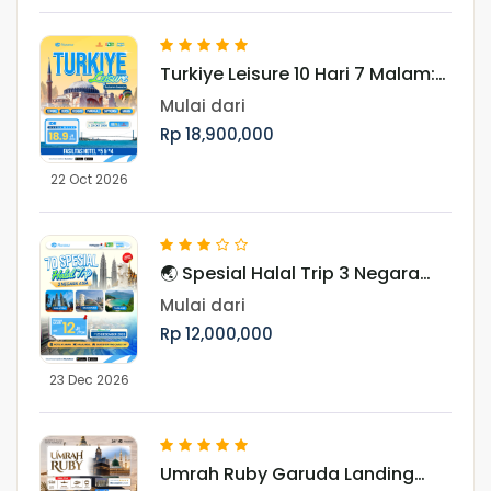
Turkiye Leisure 10 Hari 7 Malam:
Jelajahi Pesona Turki Periode 22
Mulai dari
Oktober 2026
Rp 18,900,000
22 Oct 2026
🌏 Spesial Halal Trip 3 Negara
Asia Periode Libur Akhir Tahun
Mulai dari
Rp 12,000,000
23 Dec 2026
Umrah Ruby Garuda Landing