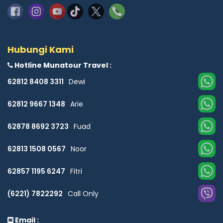
Hubungi Kami
Hotline Munatour Travel :
62812 8408 3311
Dewi
62812 9667 1348
Arie
62878 8692 3723
Fuad
62813 1508 0567
Noor
62857 1195 6247
Fitri
(6221) 7822292
Call Only
Email :