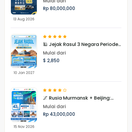
Mulai dari
Rp 80,000,000
13 Aug 2026
🕌 Jejak Rasul 3 Negara Periode
Januari 2027
Mulai dari
$ 2,850
10 Jan 2027
🌌 Rusia Murmansk + Beijing:
Hunting Aurora 10 Hari Periode
Mulai dari
November
Rp 43,000,000
15 Nov 2026