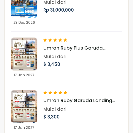
Shirakawago Periode Libur Akhir
Mulai dari
Tahun
Rp 31,000,000
23 Dec 2026
Umrah Ruby Plus Garuda
Landing Madinah 17 Januari
Mulai dari
2027
$ 3,450
17 Jan 2027
Umrah Ruby Garuda Landing
Madinah 17 Januari 2027
Mulai dari
$ 3,300
17 Jan 2027