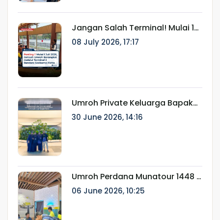
Jangan Salah Terminal! Mulai 1
Juli 2026, Jamaah Umroh
08 July 2026, 17:17
Berangkat melalui Terminal 2
Bandara Soekarno-Hatta
Umroh Private Keluarga Bapak
Ainur Rifki: Perjalanan Ibadah
30 June 2026, 14:16
Eksklusif Bersama Munatour
Umroh Perdana Munatour 1448 H
Resmi Berangkat, Dilepas oleh
06 June 2026, 10:25
Dirut Munatour