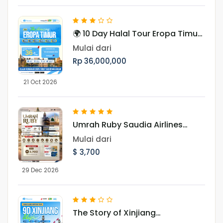
🌍 10 Day Halal Tour Eropa Timur
Periode Oktober & November
Mulai dari
Rp 36,000,000
21 Oct 2026
Umrah Ruby Saudia Airlines
Landing Madinah 29 Desember
Mulai dari
2026
$ 3,700
29 Dec 2026
The Story of Xinjiang