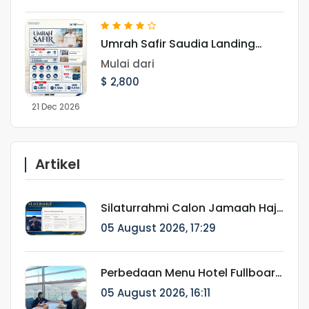
Umrah Safir Saudia Landing
Jeddah 21 Desember 2026
Mulai dari
$ 2,800
21 Dec 2026
Artikel
Silaturrahmi Calon Jamaah Haji
Munatour 1448 H/2026:
05 August 2026, 17:29
Komitmen Mendampingi
Jamaah Sejak Pendaftaran
hingga Pasca Haji
Perbedaan Menu Hotel Fullboard
Internasional dan Fullboard
05 August 2026, 16:11
Fareast untuk Haji & Umroh