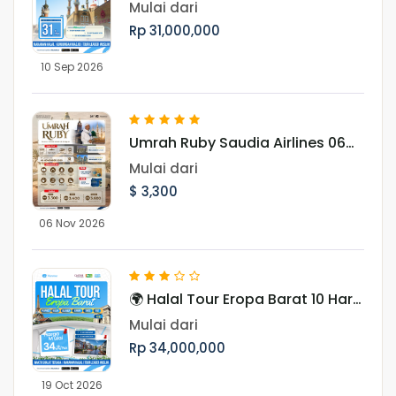
UighurMenjelajah Pesona Jalur
Mulai dari
Sutra, Pegunungan Tianshan,
Rp 31,000,000
dan Budaya Muslim Uighur
10 Sep 2026
Umrah Ruby Saudia Airlines 06
November 2026
Mulai dari
$ 3,300
06 Nov 2026
🌍 Halal Tour Eropa Barat 10 Hari
Menjelajahi 7 Negara, Ikon Dunia,
Mulai dari
dan Pesona Musim Gugur Eropa
Rp 34,000,000
19 Oct 2026