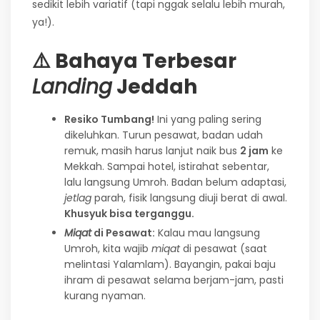
sedikit lebih variatif (tapi nggak selalu lebih murah,
ya!).
⚠️ Bahaya Terbesar
Landing
Jeddah
Resiko Tumbang!
Ini yang paling sering
dikeluhkan. Turun pesawat, badan udah
remuk, masih harus lanjut naik bus
2 jam
ke
Mekkah. Sampai hotel, istirahat sebentar,
lalu langsung Umroh. Badan belum adaptasi,
jetlag
parah, fisik langsung diuji berat di awal.
Khusyuk bisa terganggu.
Miqat
di Pesawat:
Kalau mau langsung
Umroh, kita wajib
miqat
di pesawat (saat
melintasi Yalamlam). Bayangin, pakai baju
ihram di pesawat selama berjam-jam, pasti
kurang nyaman.