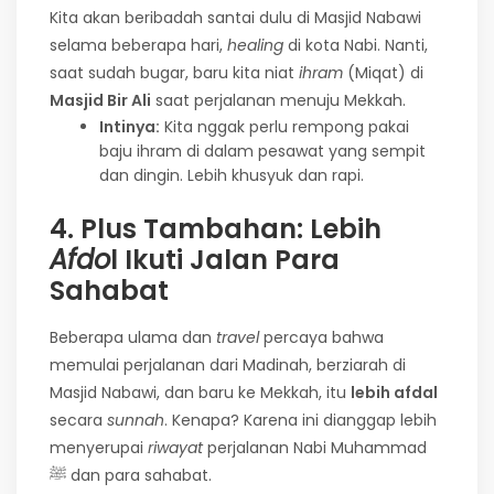
Kita akan beribadah santai dulu di Masjid Nabawi
selama beberapa hari,
healing
di kota Nabi. Nanti,
saat sudah bugar, baru kita niat
ihram
(Miqat) di
Masjid Bir Ali
saat perjalanan menuju Mekkah.
Intinya:
Kita nggak perlu rempong pakai
baju ihram di dalam pesawat yang sempit
dan dingin. Lebih khusyuk dan rapi.
4. Plus Tambahan: Lebih
Afdo
l Ikuti Jalan Para
Sahabat
Beberapa ulama dan
travel
percaya bahwa
memulai perjalanan dari Madinah, berziarah di
Masjid Nabawi, dan baru ke Mekkah, itu
lebih afdal
secara
sunnah
. Kenapa? Karena ini dianggap lebih
menyerupai
riwayat
perjalanan Nabi Muhammad
ﷺ dan para sahabat.