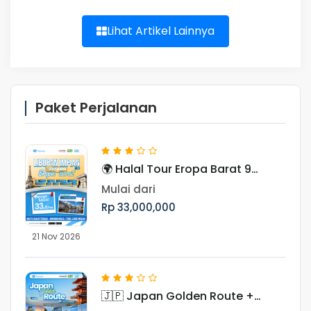
Lihat Artikel Lainnya
Paket Perjalanan
🌍 Halal Tour Eropa Barat 9
Negara, Periode November
Mulai dari
Rp 33,000,000
21 Nov 2026
🇯🇵 Japan Golden Route +