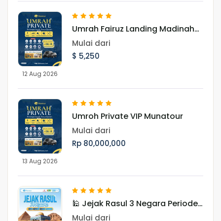
Umrah Fairuz Landing Madinah
12 Agustus 2026
Mulai dari
$ 5,250
12 Aug 2026
Umroh Private VIP Munatour
Mulai dari
Rp 80,000,000
13 Aug 2026
🕌 Jejak Rasul 3 Negara Periode
Januari 2027
Mulai dari