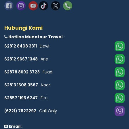
Hubungi Kami
Hotline Munatour Travel :
62812 8408 3311
Dewi
62812 9667 1348
Arie
62878 8692 3723
Fuad
62813 1508 0567
Noor
62857 1195 6247
Fitri
(6221) 7822292
Call Only
Email :