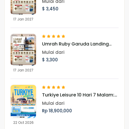
Mulai dari
2027
$ 3,450
17 Jan 2027
Umrah Ruby Garuda Landing
Madinah 17 Januari 2027
Mulai dari
$ 3,300
17 Jan 2027
Turkiye Leisure 10 Hari 7 Malam:
Jelajahi Pesona Turki Periode 22
Mulai dari
Oktober 2026
Rp 18,900,000
22 Oct 2026