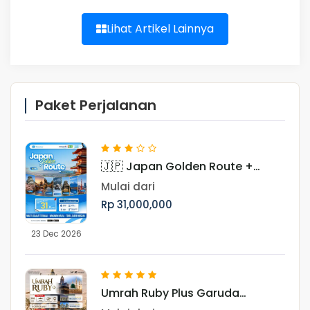
Lihat Artikel Lainnya
Paket Perjalanan
🇯🇵 Japan Golden Route +
Shirakawago Periode Libur Akhir
Mulai dari
Tahun
Rp 31,000,000
23 Dec 2026
Umrah Ruby Plus Garuda
Landing Madinah 17 Januari