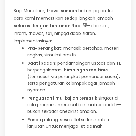
Bagi Munatour,
travel sunnah
bukan jargon. Ini
cara kami memastikan setiap langkah jamaah
selaras dengan tuntunan Nabi ﷺ
—dari niat,
ihram, thawaf, sa’i, hingga adab ziarah.
Implementasinya:
Pra-berangkat
: manasik bertahap, materi
ringkas, simulasi praktis.
Saat ibadah
: pendampingan ustadz dan TL
berpengalaman,
bimbingan realtime
(termasuk via perangkat pemancar suara),
serta pengaturan kelompok agar jamaah
nyaman.
Penguatan ilmu
:
kajian tematik
singkat di
sela program, menguatkan makna ibadah—
bukan sekadar checklist amalan.
Pasca pulang
: sesi refleksi dan materi
lanjutan untuk menjaga
istiqamah
.