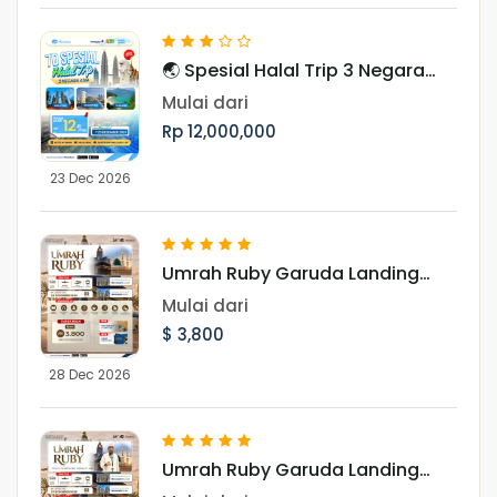
🌏 Spesial Halal Trip 3 Negara
Asia Periode Libur Akhir Tahun
Mulai dari
Rp 12,000,000
23 Dec 2026
Umrah Ruby Garuda Landing
Jeddah 28 Desember 2026
Mulai dari
$ 3,800
28 Dec 2026
Umrah Ruby Garuda Landing
Jeddah 27 Desember 2026