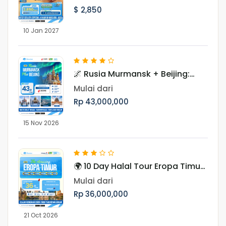
$ 2,850
10 Jan 2027
🌌 Rusia Murmansk + Beijing:
Hunting Aurora 10 Hari Periode
Mulai dari
November
Rp 43,000,000
15 Nov 2026
🌍 10 Day Halal Tour Eropa Timur
Periode Oktober & November
Mulai dari
Rp 36,000,000
21 Oct 2026