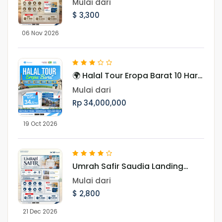
Mulai dari
$ 3,300
06 Nov 2026
🌍 Halal Tour Eropa Barat 10 Hari
Menjelajahi 7 Negara, Ikon Dunia,
Mulai dari
dan Pesona Musim Gugur Eropa
Rp 34,000,000
19 Oct 2026
Umrah Safir Saudia Landing
Jeddah 21 Desember 2026
Mulai dari
$ 2,800
21 Dec 2026