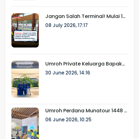
Jangan Salah Terminal! Mulai 1
Juli 2026, Jamaah Umroh
08 July 2026, 17:17
Berangkat melalui Terminal 2
Bandara Soekarno-Hatta
Umroh Private Keluarga Bapak
Ainur Rifki: Perjalanan Ibadah
30 June 2026, 14:16
Eksklusif Bersama Munatour
Umroh Perdana Munatour 1448 H
Resmi Berangkat, Dilepas oleh
06 June 2026, 10:25
Dirut Munatour