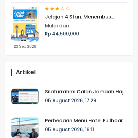
Jelajah 4 Stan: Menembus
Keindahan Asia Tengah dan
Mulai dari
Jejak Peradaban Islam Periode
Rp 44,500,000
September
23 Sep 2026
Artikel
Silaturrahmi Calon Jamaah Haji
Munatour 1448 H/2026:
05 August 2026, 17:29
Komitmen Mendampingi
Jamaah Sejak Pendaftaran
hingga Pasca Haji
Perbedaan Menu Hotel Fullboard
Internasional dan Fullboard
05 August 2026, 16:11
Fareast untuk Haji & Umroh