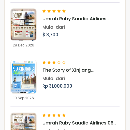
Umrah Ruby Saudia Airlines
Landing Madinah 29 Desember
Mulai dari
2026
$ 3,700
29 Dec 2026
The Story of Xinjiang
UighurMenjelajah Pesona Jalur
Mulai dari
Sutra, Pegunungan Tianshan,
Rp 31,000,000
dan Budaya Muslim Uighur
10 Sep 2026
Umrah Ruby Saudia Airlines 06
November 2026