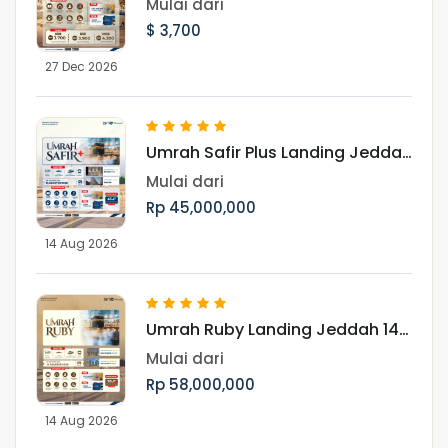
Mulai dari
$ 3,700
27 Dec 2026
Umrah Safir Plus Landing Jeddah
14 Agustus 2026
Mulai dari
Rp 45,000,000
14 Aug 2026
Umrah Ruby Landing Jeddah 14
Agustus 2026
Mulai dari
Rp 58,000,000
14 Aug 2026