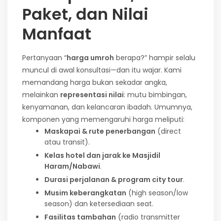
Paket, dan Nilai
Manfaat
Pertanyaan “
harga umroh
berapa?” hampir selalu
muncul di awal konsultasi—dan itu wajar. Kami
memandang harga bukan sekadar angka,
melainkan
representasi nilai
: mutu bimbingan,
kenyamanan, dan kelancaran ibadah. Umumnya,
komponen yang memengaruhi harga meliputi:
Maskapai & rute penerbangan
(direct
atau transit).
Kelas hotel dan jarak ke Masjidil
Haram/Nabawi
.
Durasi perjalanan & program city tour
.
Musim keberangkatan
(high season/low
season) dan ketersediaan seat.
Fasilitas tambahan
(radio transmitter