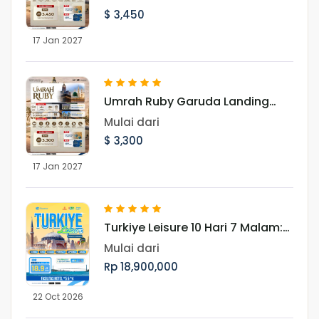
2027
$ 3,450
17 Jan 2027
Umrah Ruby Garuda Landing
Madinah 17 Januari 2027
Mulai dari
$ 3,300
17 Jan 2027
Turkiye Leisure 10 Hari 7 Malam:
Jelajahi Pesona Turki Periode 22
Mulai dari
Oktober 2026
Rp 18,900,000
22 Oct 2026