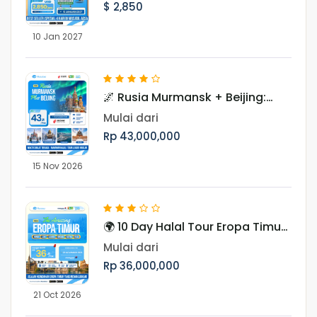
$ 2,850
10 Jan 2027
🌌 Rusia Murmansk + Beijing:
Hunting Aurora 10 Hari Periode
Mulai dari
November
Rp 43,000,000
15 Nov 2026
🌍 10 Day Halal Tour Eropa Timur
Periode Oktober & November
Mulai dari
Rp 36,000,000
21 Oct 2026