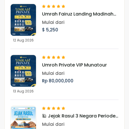
Umrah Fairuz Landing Madinah
12 Agustus 2026
Mulai dari
$ 5,250
12 Aug 2026
Umroh Private VIP Munatour
Mulai dari
Rp 80,000,000
13 Aug 2026
🕌 Jejak Rasul 3 Negara Periode
Januari 2027
Mulai dari