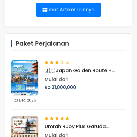
Lihat Artikel Lainnya
Paket Perjalanan
🇯🇵 Japan Golden Route +
Shirakawago Periode Libur Akhir
Mulai dari
Tahun
Rp 31,000,000
23 Dec 2026
Umrah Ruby Plus Garuda
Landing Madinah 17 Januari
Mulai dari