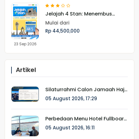
Jelajah 4 Stan: Menembus
Keindahan Asia Tengah dan
Mulai dari
Jejak Peradaban Islam Periode
Rp 44,500,000
September
23 Sep 2026
Artikel
Silaturrahmi Calon Jamaah Haji
Munatour 1448 H/2026:
05 August 2026, 17:29
Komitmen Mendampingi
Jamaah Sejak Pendaftaran
hingga Pasca Haji
Perbedaan Menu Hotel Fullboard
Internasional dan Fullboard
05 August 2026, 16:11
Fareast untuk Haji & Umroh