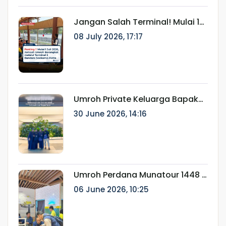
Jangan Salah Terminal! Mulai 1
Juli 2026, Jamaah Umroh
08 July 2026, 17:17
Berangkat melalui Terminal 2
Bandara Soekarno-Hatta
Umroh Private Keluarga Bapak
Ainur Rifki: Perjalanan Ibadah
30 June 2026, 14:16
Eksklusif Bersama Munatour
Umroh Perdana Munatour 1448 H
Resmi Berangkat, Dilepas oleh
06 June 2026, 10:25
Dirut Munatour