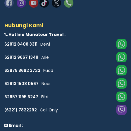
Hubungi Kami
Hotline Munatour Travel :
62812 8408 3311
Dewi
62812 9667 1348
Arie
62878 8692 3723
Fuad
62813 1508 0567
Noor
62857 1195 6247
Fitri
(6221) 7822292
Call Only
Email :