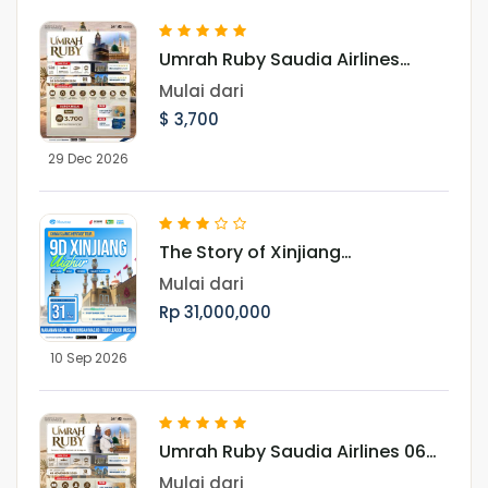
Umrah Ruby Saudia Airlines
Landing Madinah 29 Desember
Mulai dari
2026
$ 3,700
29 Dec 2026
The Story of Xinjiang
UighurMenjelajah Pesona Jalur
Mulai dari
Sutra, Pegunungan Tianshan,
Rp 31,000,000
dan Budaya Muslim Uighur
10 Sep 2026
Umrah Ruby Saudia Airlines 06
November 2026
Mulai dari