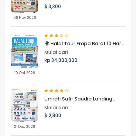
$ 3,300
06 Nov 2026
🌍 Halal Tour Eropa Barat 10 Hari
Menjelajahi 7 Negara, Ikon Dunia,
Mulai dari
dan Pesona Musim Gugur Eropa
Rp 34,000,000
19 Oct 2026
Umrah Safir Saudia Landing
Jeddah 21 Desember 2026
Mulai dari
$ 2,800
21 Dec 2026