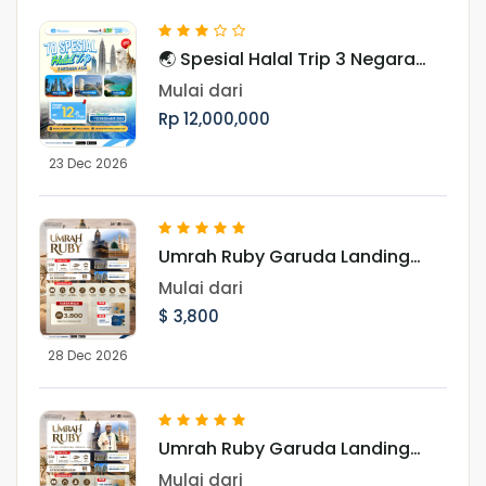
🌏 Spesial Halal Trip 3 Negara
Asia Periode Libur Akhir Tahun
Mulai dari
Rp 12,000,000
23 Dec 2026
Umrah Ruby Garuda Landing
Jeddah 28 Desember 2026
Mulai dari
$ 3,800
28 Dec 2026
Umrah Ruby Garuda Landing
Jeddah 27 Desember 2026
Mulai dari