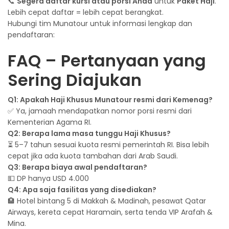
📞
Segera daftar kursi atau porsi Anda
untuk
Paket Haji
.
Lebih cepat daftar = lebih cepat berangkat.
Hubungi tim Munatour untuk informasi lengkap dan
pendaftaran:
FAQ – Pertanyaan yang
Sering Diajukan
Q1: Apakah Haji Khusus Munatour resmi dari Kemenag?
✅ Ya, jamaah mendapatkan nomor porsi resmi dari
Kementerian Agama RI.
Q2: Berapa lama masa tunggu Haji Khusus?
⏳ 5–7 tahun sesuai kuota resmi pemerintah RI. Bisa lebih
cepat jika ada kuota tambahan dari Arab Saudi.
Q3: Berapa biaya awal pendaftaran?
💵 DP hanya USD 4.000
Q4: Apa saja fasilitas yang disediakan?
🏨 Hotel bintang 5 di Makkah & Madinah, pesawat Qatar
Airways, kereta cepat Haramain, serta tenda VIP Arafah &
Mina.