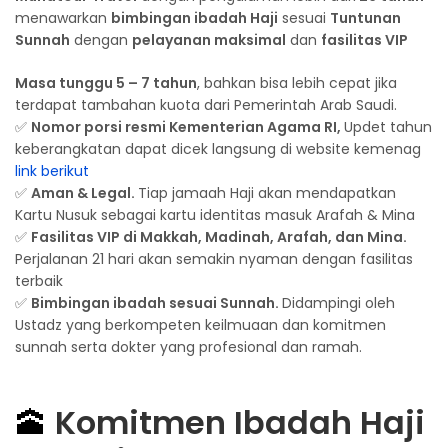
menawarkan
bimbingan ibadah Haji
sesuai
Tuntunan
Sunnah
dengan
pelayanan maksimal
dan
fasilitas VIP
Masa tunggu 5 – 7 tahun
, bahkan bisa lebih cepat jika
terdapat tambahan kuota dari Pemerintah Arab Saudi.
✅
Nomor porsi resmi Kementerian Agama RI,
Updet tahun
keberangkatan dapat dicek langsung di website kemenag
link berikut
✅
Aman & Legal.
Tiap jamaah Haji akan mendapatkan
Kartu Nusuk sebagai kartu identitas masuk Arafah & Mina
✅
Fasilitas VIP di Makkah, Madinah, Arafah, dan Mina.
Perjalanan 21 hari akan semakin nyaman dengan fasilitas
terbaik
✅
Bimbingan ibadah sesuai Sunnah.
Didampingi oleh
Ustadz yang berkompeten keilmuaan dan komitmen
sunnah serta dokter yang profesional dan ramah.
🕋
Komitmen Ibadah Haji