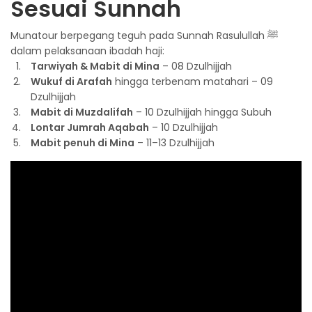
Sesuai Sunnah
Munatour berpegang teguh pada Sunnah Rasulullah ﷺ
dalam pelaksanaan ibadah haji:
Tarwiyah & Mabit di Mina
– 08 Dzulhijjah
Wukuf di Arafah
hingga terbenam matahari – 09
Dzulhijjah
Mabit di Muzdalifah
– 10 Dzulhijjah hingga Subuh
Lontar Jumrah Aqabah
– 10 Dzulhijjah
Mabit penuh di Mina
– 11–13 Dzulhijjah