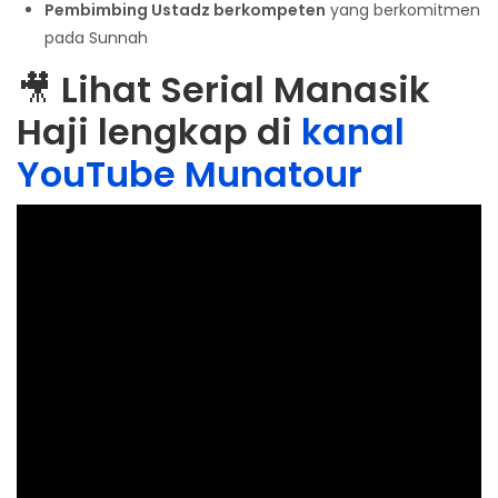
Pembimbing Ustadz berkompeten
yang berkomitmen
pada Sunnah
🎥
Lihat Serial Manasik
Haji lengkap di
kanal
YouTube Munatour