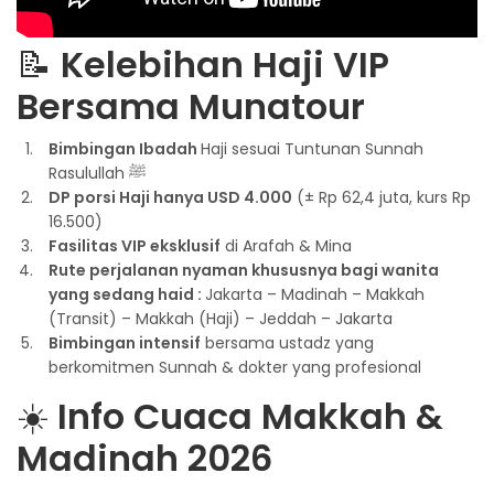
📝
Kelebihan Haji VIP
Bersama Munatour
Bimbingan Ibadah
Haji sesuai Tuntunan Sunnah
Rasulullah ﷺ
DP porsi Haji hanya USD 4.000
(± Rp 62,4 juta, kurs Rp
16.500)
Fasilitas VIP eksklusif
di Arafah & Mina
Rute perjalanan nyaman khususnya bagi wanita
yang sedang haid :
Jakarta – Madinah – Makkah
(Transit) – Makkah (Haji) – Jeddah – Jakarta
Bimbingan intensif
bersama ustadz yang
berkomitmen Sunnah & dokter yang profesional
☀️
Info Cuaca Makkah &
Madinah 2026