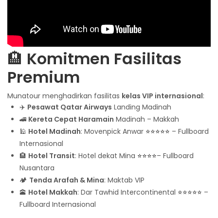
🏨
Komitmen Fasilitas
Premium
Munatour menghadirkan fasilitas
kelas VIP internasional
:
✈️
Pesawat Qatar Airways
Landing Madinah
🚄
Kereta Cepat Haramain
Madinah – Makkah
🕌
Hotel Madinah
: Movenpick Anwar
⭐⭐⭐⭐⭐
– Fullboard
Internasional
🏨
Hotel Transit
: Hotel dekat Mina
⭐⭐⭐⭐
– Fullboard
Nusantara
🏕️
Tenda Arafah & Mina
: Maktab VIP
🕋
Hotel Makkah
: Dar Tawhid Intercontinental
⭐⭐⭐⭐⭐
–
Fullboard Internasional