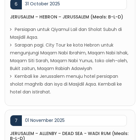
31 October 2025
6
JERUSALEM – HEBRON – JERUSSALEM (Meals: B-L-D)
Persiapan untuk Qiyamul Lail dan Sholat Subuh di
Masjidil Aqsa.
Sarapan pagi. City Tour ke kota Hebron untuk
mengunjungi Maqam Nabi Ibrahim, Maqam Nabi Ishak,
Maqam Siti Sarah, Maqam Nabi Yunus, toko oleh-oleh,
Bukit zaitun, Maqam Rabiah Adawiyah
Kembali ke Jerussalem menuju hotel persiapan
sholat maghrib dan isya di Masjidil Aqsa. Kembali ke
hotel dan istirahat.
01 November 2025
7
JERUSALEM – ALLENBY – DEAD SEA - WADI RUM (Meals:
B-L-D)