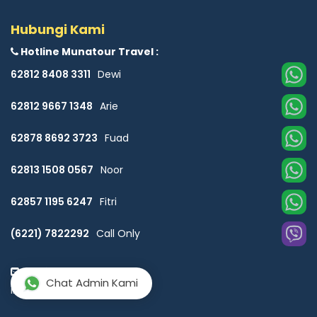
Hubungi Kami
Hotline Munatour Travel :
62812 8408 3311
Dewi
62812 9667 1348
Arie
62878 8692 3723
Fuad
62813 1508 0567
Noor
62857 1195 6247
Fitri
(6221) 7822292
Call Only
Email :
Chat Admin Kami
info@munatour.co.id