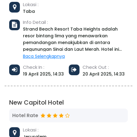
Lokasi :
Taba
Info Detail :
Strand Beach Resort Taba Heights adalah
resor bintang lima yang menawarkan
pemandangan menakjubkan di antara
pegunungan Sinai dan Laut Merah. Hotel ini
memiliki arsitektur yang terinspirasi gaya Mesir
Baca Selengkapnya
dengan pantai pribadi berpasir putih, kolam
Check In :
Check Out :
renang, dan fasilitas lengkap termasuk klub
19 April 2025, 14:33
20 April 2025, 14:33
anak-anak, spa, serta pusat kebugaran.
Dengan 503 kamar dan berbagai fasilitas,
hotel ini cocok untuk keluarga, pasangan,
maupun pelancong bisnis. Para tamu juga
New Capitol Hotel
dapat menikmati beragam aktivitas olahraga
air, perjalanan perahu, dan layanan wisata
Hotel Rate
lainnya​
Lokasi :
Jerusalem