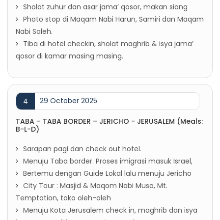
Sholat zuhur dan asar jama’ qosor, makan siang
Photo stop di Maqam Nabi Harun, Samiri dan Maqam
Nabi Saleh.
Tiba di hotel checkin, sholat maghrib & isya jama’
qosor di kamar masing masing.
29 October 2025
4
TABA – TABA BORDER – JERICHO - JERUSALEM (Meals:
B-L-D)
Sarapan pagi dan check out hotel.
Menuju Taba border. Proses imigrasi masuk Israel,
Bertemu dengan Guide Lokal lalu menuju Jericho
City Tour : Masjid & Maqom Nabi Musa, Mt.
Temptation, toko oleh-oleh
Menuju Kota Jerusalem check in, maghrib dan isya