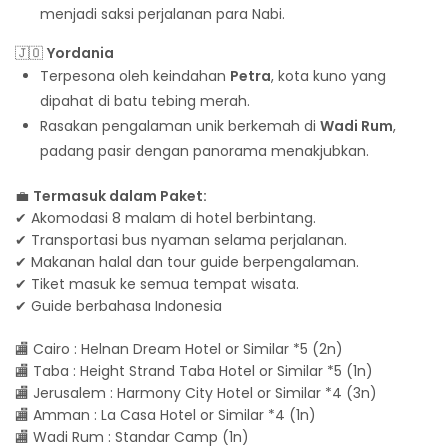
menjadi saksi perjalanan para Nabi.
🇯🇴
Yordania
Terpesona oleh keindahan
Petra
, kota kuno yang
dipahat di batu tebing merah.
Rasakan pengalaman unik berkemah di
Wadi Rum
,
padang pasir dengan panorama menakjubkan.
💼
Termasuk dalam Paket:
✔ Akomodasi 8 malam di hotel berbintang.
✔ Transportasi bus nyaman selama perjalanan.
✔ Makanan halal dan tour guide berpengalaman.
✔ Tiket masuk ke semua tempat wisata.
✔ Guide berbahasa Indonesia
🏬 Cairo : Helnan Dream Hotel or Similar *5 (2n)
🏬 Taba : Height Strand Taba Hotel or Similar *5 (1n)
🏬 Jerusalem : Harmony City Hotel or Similar *4 (3n)
🏬 Amman : La Casa Hotel or Similar *4 (1n)
🏬 Wadi Rum : Standar Camp (1n)