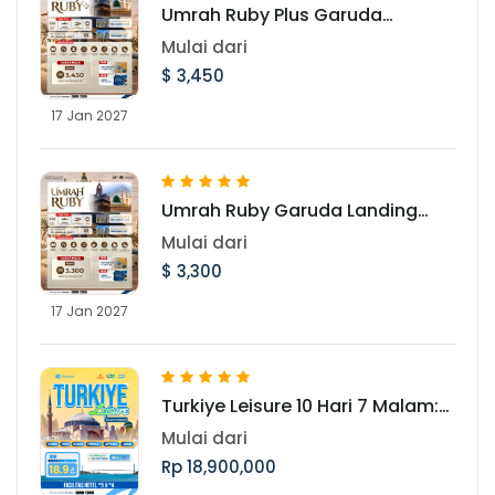
Umrah Ruby Plus Garuda
Landing Madinah 17 Januari
Mulai dari
2027
$ 3,450
17 Jan 2027
Umrah Ruby Garuda Landing
Madinah 17 Januari 2027
Mulai dari
$ 3,300
17 Jan 2027
Turkiye Leisure 10 Hari 7 Malam:
Jelajahi Pesona Turki Periode 22
Mulai dari
Oktober 2026
Rp 18,900,000