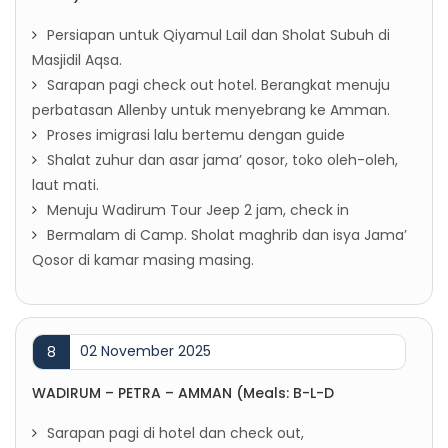
Persiapan untuk Qiyamul Lail dan Sholat Subuh di
Masjidil Aqsa.
Sarapan pagi check out hotel. Berangkat menuju
perbatasan Allenby untuk menyebrang ke Amman.
Proses imigrasi lalu bertemu dengan guide
Shalat zuhur dan asar jama’ qosor, toko oleh-oleh,
laut mati.
Menuju Wadirum Tour Jeep 2 jam, check in
Bermalam di Camp. Sholat maghrib dan isya Jama’
Qosor di kamar masing masing.
02 November 2025
8
WADIRUM – PETRA – AMMAN (Meals: B-L-D
Sarapan pagi di hotel dan check out,