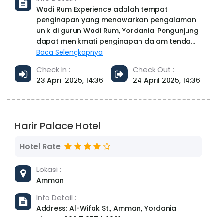
meja depan 24 jam. Tempat-tempat menarik
Wadi Rum Experience adalah tempat
yang populer di dekat akomodasi termasuk
penginapan yang menawarkan pengalaman
Gereja All Nations, Dome of the Rock, dan
unik di gurun Wadi Rum, Yordania. Pengunjung
Tembok Barat. Bandara terdekat adalah
dapat menikmati penginapan dalam tenda
Bandara Ben Gurion, 48 km dari New Capitol
bergaya tradisional Bedouin yang dilengkapi
Baca Selengkapnya
Hotel - Yerusalem.
dengan fasilitas modern untuk kenyamanan.
Check In :
Check Out :
Di sini, Anda bisa menikmati pemandangan
23 April 2025, 14:36
24 April 2025, 14:36
gurun yang memukau dan ikut serta dalam
berbagai aktivitas seperti tur jeep yang
dipandu, berkuda unta, serta hiking untuk
menjelajahi keindahan alam sekitar. Camp ini
Harir Palace Hotel
memberikan pengalaman autentik yang
mencerminkan budaya lokal Bedouin, sambil
Hotel Rate
menawarkan ketenangan yang dikelilingi oleh
pemandangan gurun yang menakjubkan.
Lokasi :
Amman
Info Detail :
Address: Al-Wifak St., Amman, Yordania