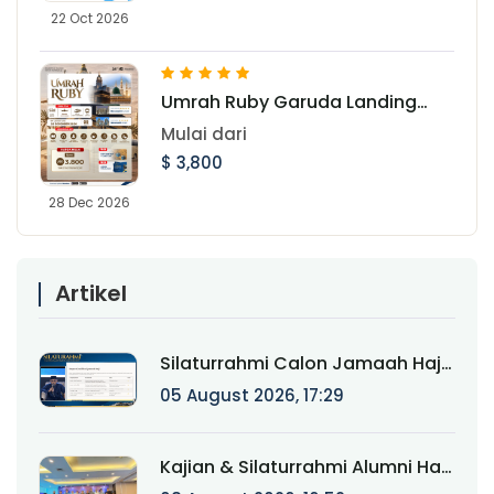
22 Oct 2026
Umrah Ruby Garuda Landing
Jeddah 28 Desember 2026
Mulai dari
$ 3,800
28 Dec 2026
Artikel
Silaturrahmi Calon Jamaah Haji
Munatour 1448 H/2026:
05 August 2026, 17:29
Komitmen Mendampingi
Jamaah Sejak Pendaftaran
hingga Pasca Haji
Kajian & Silaturrahmi Alumni Haji
Munatour 2024–2025: