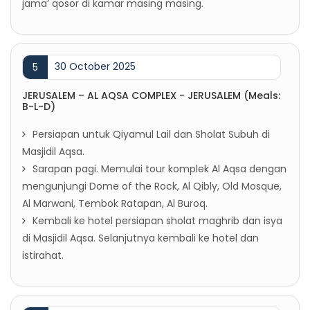
jama’ qosor di kamar masing masing.
30 October 2025
5
JERUSALEM – AL AQSA COMPLEX - JERUSALEM (Meals:
B-L-D)
Persiapan untuk Qiyamul Lail dan Sholat Subuh di
Masjidil Aqsa.
Sarapan pagi. Memulai tour komplek Al Aqsa dengan
mengunjungi Dome of the Rock, Al Qibly, Old Mosque,
Al Marwani, Tembok Ratapan, Al Buroq.
Kembali ke hotel persiapan sholat maghrib dan isya
di Masjidil Aqsa. Selanjutnya kembali ke hotel dan
istirahat.