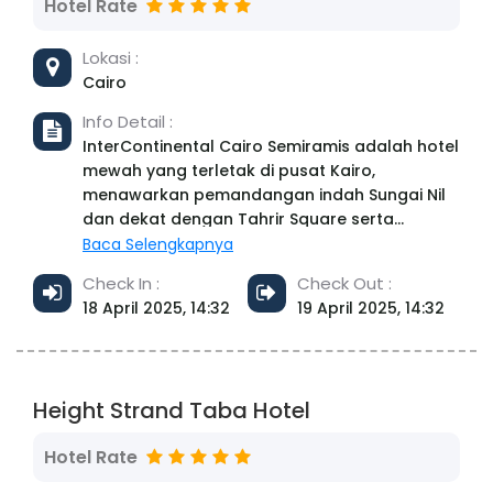
Hotel Rate
Lokasi :
Cairo
Info Detail :
InterContinental Cairo Semiramis adalah hotel
mewah yang terletak di pusat Kairo,
menawarkan pemandangan indah Sungai Nil
dan dekat dengan Tahrir Square serta
Museum Mesir. Hotel ini menyediakan 11
Baca Selengkapnya
restoran dan bar yang menawarkan beragam
Check In :
Check Out :
pilihan kuliner, termasuk masakan Italia,
18 April 2025, 14:32
19 April 2025, 14:32
Thailand, dan Timur Tengah. Fasilitasnya
mencakup kolam renang outdoor, pusat
kebugaran, spa, layanan anak, dan area
bisnis.
Height Strand Taba Hotel
Hotel Rate