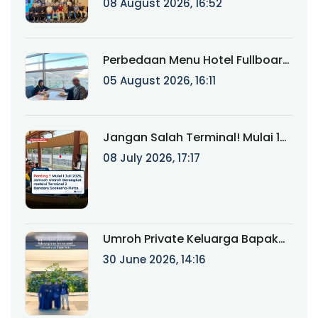
08 August 2026, 16:52
"Kemabruran Bukan Akhir
Perjalanan, tapi Awal
Keistiqamahan"
Perbedaan Menu Hotel Fullboard
Internasional dan Fullboard
05 August 2026, 16:11
Fareast untuk Haji & Umroh
Jangan Salah Terminal! Mulai 1
Juli 2026, Jamaah Umroh
08 July 2026, 17:17
Berangkat melalui Terminal 2
Bandara Soekarno-Hatta
Umroh Private Keluarga Bapak
Ainur Rifki: Perjalanan Ibadah
30 June 2026, 14:16
Eksklusif Bersama Munatour