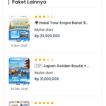
Paket Lainnya
🌍 Halal Tour Eropa Barat 9
Negara, Periode November
Mulai dari
Rp 33,000,000
21 Nov 2026
🇯🇵 Japan Golden Route +
Shirakawago Periode Libur Akhir
Mulai dari
Tahun
Rp 31,000,000
23 Dec 2026