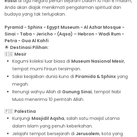
Rasul
di tiga negara penuh sejarah! Dalam 10 hari 8 malam,
Anda akan diajak menikmati pengalaman spiritual dan
budaya yang tak terlupakan.
Pyramid - Sphinx - Egypt Museum - Al Azhar Mosque -
Sinai - Taba - Jericho - (Aqsa) – Hebron - Wadi Rum -
Petra - Gua Al Kahfi
🌟
Destinasi Pilihan:
🇪🇬
Mesir
Kagumi koleksi luar biasa di
Museum Nasional Mesir
,
tempat mumi Firaun tersimpan.
Saksi keajaiban dunia kuno di
Piramida & Sphinx
yang
megah.
Renungi wahyu Allah di
Gunung Sinai
, tempat Nabi
Musa menerima 10 perintah Allah.
🇵🇸
Palestina
Kunjungi
Masjidil Aqsha
, salah satu masjid utama
dalam Islam yang penuh keberkahan.
Jelajahi tempat bersejarah di
Jerusalem
, kota yang