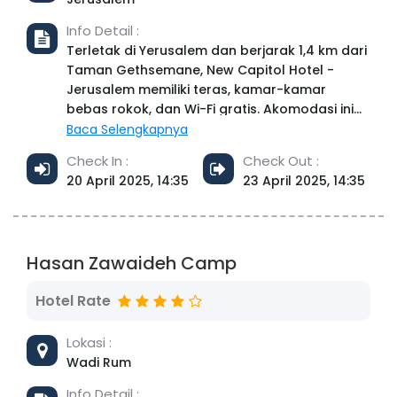
Info Detail :
Terletak di Yerusalem dan berjarak 1,4 km dari
Taman Gethsemane, New Capitol Hotel -
Jerusalem memiliki teras, kamar-kamar
bebas rokok, dan Wi-Fi gratis. Akomodasi ini
berjarak sekitar 4,5 km dari Holyland Model of
Baca Selengkapnya
Jerusalem, 8,9 km dari Makam Rachel, dan 11
Check In :
Check Out :
km dari Manger Square. Akomodasi ini
20 April 2025, 14:35
23 April 2025, 14:35
menawarkan layanan pramutamu, meja
layanan wisata, dan penitipan bagasi untuk
Anda. Hotel ini menyediakan unit-unit tertentu
yang memiliki balkon, dan setiap kamar
Hasan Zawaideh Camp
dilengkapi dengan kamar mandi pribadi
dengan shower dan perlengkapan mandi
Hotel Rate
gratis. Semua unit di New Capitol Hotel -
Jerusalem memiliki AC dan lemari. Sarapan
Lokasi :
tersedia setiap hari, dan mencakup pilihan
kontinental, vegetarian, dan halal. Staf dapat
Wadi Rum
berbicara bahasa Arab, Inggris, dan Ibrani di
Info Detail :