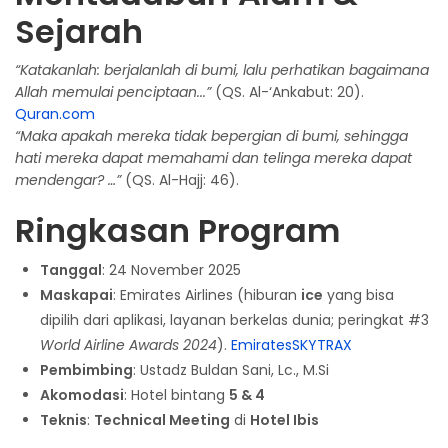
Sejarah
“Katakanlah: berjalanlah di bumi, lalu perhatikan bagaimana
Allah memulai penciptaan...”
(QS. Al-‘Ankabut: 20).
Quran.com
“Maka apakah mereka tidak bepergian di bumi, sehingga
hati mereka dapat memahami dan telinga mereka dapat
mendengar? …”
(QS. Al-Hajj: 46).
Ringkasan Program
Tanggal
: 24 November 2025
Maskapai
: Emirates Airlines (hiburan
ice
yang bisa
dipilih dari aplikasi, layanan berkelas dunia; peringkat #3
World Airline Awards 2024
).
Emirates
SKYTRAX
Pembimbing
: Ustadz Buldan Sani, Lc., M.Si
Akomodasi
: Hotel bintang
5 & 4
Teknis
:
Technical Meeting
di
Hotel Ibis