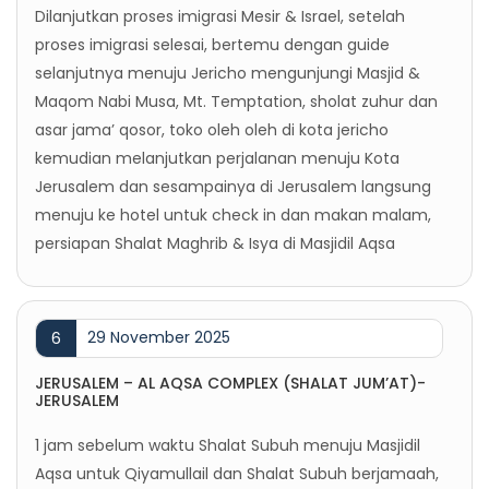
Dilanjutkan proses imigrasi Mesir & Israel, setelah
proses imigrasi selesai, bertemu dengan guide
selanjutnya menuju Jericho mengunjungi Masjid &
Maqom Nabi Musa, Mt. Temptation, sholat zuhur dan
asar jama’ qosor, toko oleh oleh di kota jericho
kemudian melanjutkan perjalanan menuju Kota
Jerusalem dan sesampainya di Jerusalem langsung
menuju ke hotel untuk check in dan makan malam,
persiapan Shalat Maghrib & Isya di Masjidil Aqsa
29 November 2025
6
JERUSALEM – AL AQSA COMPLEX (SHALAT JUM’AT)-
JERUSALEM
1 jam sebelum waktu Shalat Subuh menuju Masjidil
Aqsa untuk Qiyamullail dan Shalat Subuh berjamaah,