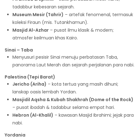
tadabbur kebesaran sejarah.
Museum Mesir (Tahrir)
– artefak fenomenal, termasuk
koleksi Firaun (mis. Tutankhamun).
Masjid Al-Azhar
– pusat ilmu klasik & modern;
atmosfer keilmuan khas Kairo.
Sinai – Taba
Menyusuri pesisir Sinai menuju perbatasan Taba,
panorama Laut Merah dan sejarah perjalanan para nabi.
Palestina (Tepi Barat)
Jericho (Ariha)
– kota tertua yang masih dihuni;
lanskap oasis lembah Yordan.
Masjidil Aqsha & Kubah Shakhrah (Dome of the Rock)
– pusat ibadah & tadabbur selama empat hari.
Hebron (Al-Khalil)
– kawasan Masjid Ibrahimi; jejak para
nabi.
Yordania