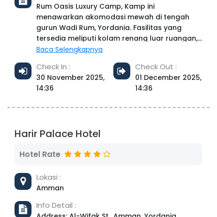
Rum Oasis Luxury Camp, Kamp ini
Gereja All Nations, Dome of the Rock, dan
menawarkan akomodasi mewah di tengah
Tembok Barat. Bandara terdekat adalah
gurun Wadi Rum, Yordania. Fasilitas yang
Bandara Ben Gurion, 48 km dari New Capitol
tersedia meliputi kolam renang luar ruangan,
Hotel - Yerusalem.
restoran, dan Wi-Fi gratis di area umum.
Baca Selengkapnya
Setiap tenda dilengkapi dengan AC, tempat
Check In :
Check Out :
tidur berkualitas, kamar mandi pribadi, dan
30 November 2025,
01 December 2025,
teras luas untuk menikmati pemandangan
14:36
14:36
gurun yang menakjubkan. Para tamu juga
dapat menikmati berbagai pilihan makanan
khas Yordania dan Bedouin yang disajikan di
restoran kamp.
Harir Palace Hotel
Hotel Rate
Lokasi :
Amman
Info Detail :
Address: Al-Wifak St., Amman, Yordania