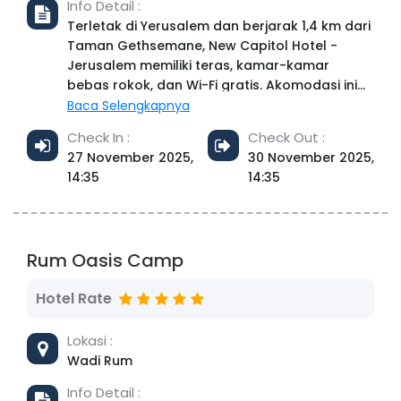
Info Detail :
Terletak di Yerusalem dan berjarak 1,4 km dari
Taman Gethsemane, New Capitol Hotel -
Jerusalem memiliki teras, kamar-kamar
bebas rokok, dan Wi-Fi gratis. Akomodasi ini
berjarak sekitar 4,5 km dari Holyland Model of
Baca Selengkapnya
Jerusalem, 8,9 km dari Makam Rachel, dan 11
Check In :
Check Out :
km dari Manger Square. Akomodasi ini
27 November 2025,
30 November 2025,
menawarkan layanan pramutamu, meja
14:35
14:35
layanan wisata, dan penitipan bagasi untuk
Anda. Hotel ini menyediakan unit-unit tertentu
yang memiliki balkon, dan setiap kamar
dilengkapi dengan kamar mandi pribadi
Rum Oasis Camp
dengan shower dan perlengkapan mandi
gratis. Semua unit di New Capitol Hotel -
Hotel Rate
Jerusalem memiliki AC dan lemari. Sarapan
tersedia setiap hari, dan mencakup pilihan
Lokasi :
kontinental, vegetarian, dan halal. Staf dapat
berbicara bahasa Arab, Inggris, dan Ibrani di
Wadi Rum
meja depan 24 jam. Tempat-tempat menarik
Info Detail :
yang populer di dekat akomodasi termasuk