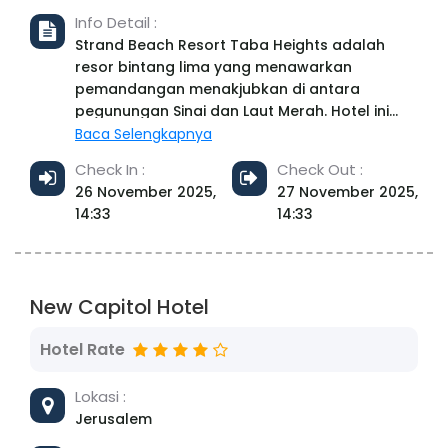
Madinat Al-Amal, Nasr City, Cairo
Info Detail :
Governorate, Egypt Phone: +20 2 24102580
Strand Beach Resort Taba Heights adalah
resor bintang lima yang menawarkan
pemandangan menakjubkan di antara
pegunungan Sinai dan Laut Merah. Hotel ini
memiliki arsitektur yang terinspirasi gaya Mesir
Baca Selengkapnya
dengan pantai pribadi berpasir putih, kolam
Check In :
Check Out :
renang, dan fasilitas lengkap termasuk klub
26 November 2025,
27 November 2025,
anak-anak, spa, serta pusat kebugaran.
14:33
14:33
Dengan 503 kamar dan berbagai fasilitas,
hotel ini cocok untuk keluarga, pasangan,
maupun pelancong bisnis. Para tamu juga
dapat menikmati beragam aktivitas olahraga
New Capitol Hotel
air, perjalanan perahu, dan layanan wisata
lainnya​
Hotel Rate
Lokasi :
Jerusalem