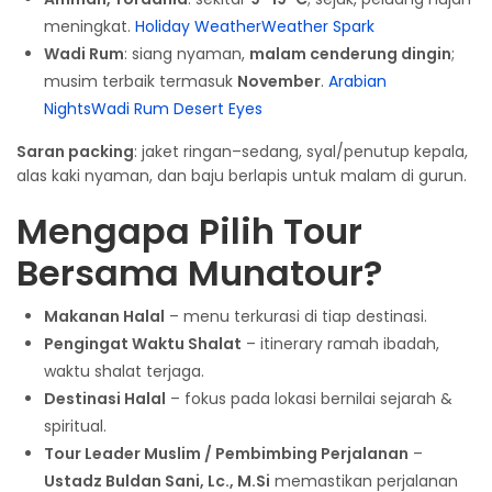
meningkat.
Holiday Weather
Weather Spark
Wadi Rum
: siang nyaman,
malam cenderung dingin
;
musim terbaik termasuk
November
.
Arabian
Nights
Wadi Rum Desert Eyes
Saran packing
: jaket ringan–sedang, syal/penutup kepala,
alas kaki nyaman, dan baju berlapis untuk malam di gurun.
Mengapa Pilih Tour
Bersama Munatour?
Makanan Halal
– menu terkurasi di tiap destinasi.
Pengingat Waktu Shalat
– itinerary ramah ibadah,
waktu shalat terjaga.
Destinasi Halal
– fokus pada lokasi bernilai sejarah &
spiritual.
Tour Leader Muslim / Pembimbing Perjalanan
–
Ustadz Buldan Sani, Lc., M.Si
memastikan perjalanan