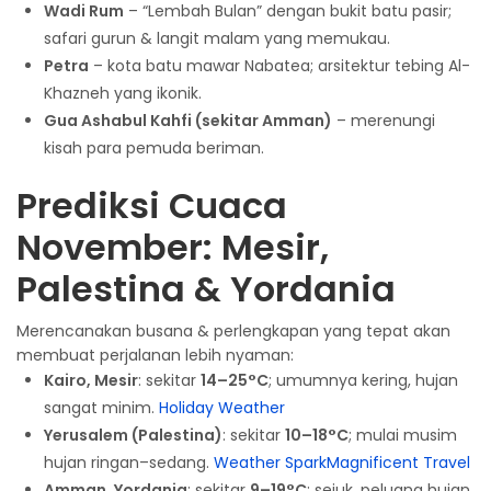
Wadi Rum
– “Lembah Bulan” dengan bukit batu pasir;
safari gurun & langit malam yang memukau.
Petra
– kota batu mawar Nabatea; arsitektur tebing Al-
Khazneh yang ikonik.
Gua Ashabul Kahfi (sekitar Amman)
– merenungi
kisah para pemuda beriman.
Prediksi Cuaca
November: Mesir,
Palestina & Yordania
Merencanakan busana & perlengkapan yang tepat akan
membuat perjalanan lebih nyaman:
Kairo, Mesir
: sekitar
14–25°C
; umumnya kering, hujan
sangat minim.
Holiday Weather
Yerusalem (Palestina)
: sekitar
10–18°C
; mulai musim
hujan ringan–sedang.
Weather Spark
Magnificent Travel
Amman, Yordania
: sekitar
9–19°C
; sejuk, peluang hujan