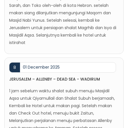
Sarah, dan Toko oleh-oleh di kota Hebron. setelah
makan siang dilanjutkan mengunjungi Maqom dan
Masjid Nabi Yunus. Setelah selesai, kembali ke
Jerusalem untuk persiapan shalat Magrhib dan Isya di
Masjidil Aqsa. Selanjutnya kembali ke hotel untuk
istirahat
01 December 2025
8
JERUSALEM – ALLENBY – DEAD SEA - WADIRUM
1 jam sebelum waktu shalat subuh menuju Masjidil
Aqsa untuk Qiyamullail dan Shalat Subuh berjamaah,
Kembali ke Hotel untuk makan pagi. Setelah makan
dan Check Out hotel, menuju bukit Zaitun,
Melanjutkan perjalanan menuju perbatasan Allenby
untuk menyebrang ke Amman, Setelah proses