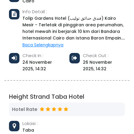
Cairo
Info Detail :
Tolip Gardens Hotel (فندق حدائق توليب) Kairo
Mesir - Terletak di pinggiran area perumahan,
hotel mewah ini berjarak 10 km dari Bandara
Internasional Cairo dan Istana Baron Empain.
Hotel ini berjarak 40 km dari Patung Sphinx
Baca Selengkapnya
Giza. Kamar-kamar yang elegan dilengkapi
Check In :
Check Out :
dengan Wi-Fi, TV layar datar, dan balkon,
24 November
26 November
serta minibar dan fasilitas pembuat teh dan
2025, 14:32
2025, 14:32
kopi. Kamar-kamar yang ditingkatkan memiliki
sofa. Suite memiliki area tempat tinggal.
Chalet dilengkapi dengan kolam renang
pribadi. Fasilitas yang disediakan termasuk
Height Strand Taba Hotel
restoran, 3 bar, dan spa, serta lapangan tenis,
3 kolam renang outdoor (1 untuk anak-anak),
Hotel Rate
dan lapangan sepak bola. Terdapat juga
lapangan squash dan lapangan multi-
Lokasi :
olahraga. Sarapan tersedia. Address:
396X+9HW, Tolip Gardens Hotel طريق السويس,
Taba