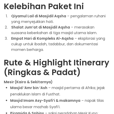
Kelebihan Paket Ini
Qiyamul Lail di Masjidil Aqsha
– pengalaman ruhani
yang menyejukkan hati.
Shalat Jum’at di Masjidil Aqsha
– merasakan
suasana keberkahan di tiga masjid utama Islam.
Empat Hari di Kompleks Al-Aqsha
– eksplorasi yang
cukup untuk ibadah, tadabbur, dan dokumentasi
momen berharga.
Rute & Highlight Itinerary
(Ringkas & Padat)
Mesir (Kairo & Sekitarnya)
Masjid ‘Amr bin ‘Ash
– masjid pertama di Afrika; jejak
penaklukan Islam di Fusthat.
Masjid Imam Asy-Syafi’i & makamnya
– napak tilas
ulama besar mazhab Syafi’i.
Piramida & Sphinx
– saksi peradaban Mesir Kuno;