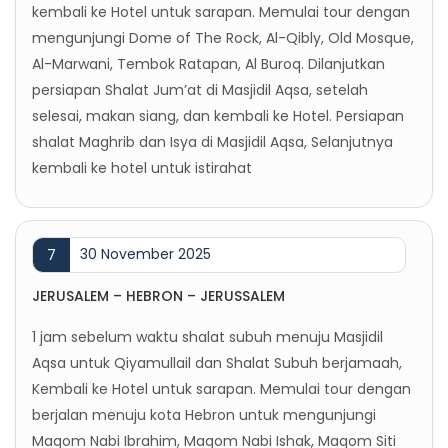
kembali ke Hotel untuk sarapan. Memulai tour dengan
mengunjungi Dome of The Rock, Al-Qibly, Old Mosque,
Al-Marwani, Tembok Ratapan, Al Buroq. Dilanjutkan
persiapan Shalat Jum’at di Masjidil Aqsa, setelah
selesai, makan siang, dan kembali ke Hotel. Persiapan
shalat Maghrib dan Isya di Masjidil Aqsa, Selanjutnya
kembali ke hotel untuk istirahat
30 November 2025
7
JERUSALEM – HEBRON – JERUSSALEM
1 jam sebelum waktu shalat subuh menuju Masjidil
Aqsa untuk Qiyamullail dan Shalat Subuh berjamaah,
Kembali ke Hotel untuk sarapan. Memulai tour dengan
berjalan menuju kota Hebron untuk mengunjungi
Maqom Nabi Ibrahim, Maqom Nabi Ishak, Maqom Siti