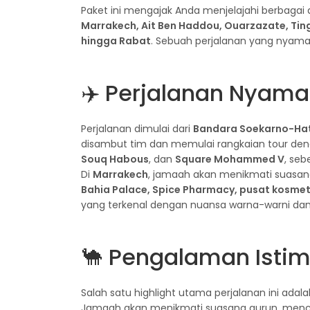
Paket ini mengajak Anda menjelajahi berbagai d
Marrakech, Ait Ben Haddou, Ouarzazate, Ting
hingga Rabat
. Sebuah perjalanan yang nyama
✈️ Perjalanan Nyama
Perjalanan dimulai dari
Bandara Soekarno-Hat
disambut tim dan memulai rangkaian tour den
Souq Habous
, dan
Square Mohammed V
, se
Di
Marrakech
, jamaah akan menikmati suasan
Bahia Palace, Spice Pharmacy, pusat kosmeti
yang terkenal dengan nuansa warna-warni dan
🐪 Pengalaman Istim
Salah satu highlight utama perjalanan ini ad
Jamaah akan menikmati suasana gurun, men