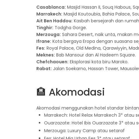
Casablanca:
Masjid Hassan II, Souq Habous, 
Marrakech:
Masjid Koutoubia, Bahia Palace, Sou
Ait Ben Haddou:
Kasbah bersejarah dan rumah t
Tinghir:
Todgha Gorge.
Merzouga:
Sahara Desert, naik unta, makan m
Ifrane:
Kota bergaya Eropa dengan suasana sej
Fes:
Royal Palace, Old Medina, Qarawiyyin, Madr
Meknes:
Bab Mansour dan Al Hadeem Square.
Chefchaouen:
Eksplorasi kota biru Maroko.
Rabat:
Jalan Soekarno, Hassan Tower, Mauso
🏨 Akomodasi
Akomodasi menggunakan hotel standar bintan
Marrakech: Hotel Relax Marrakech 3* atau s
Ouarzazate: Hotel Ibis Ouarzazate 3* atau s
Merzouga: Luxury Camp atau setaraf
Fes: Hotel Mia Urban Fes 3* atau setaraf