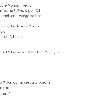
Square Mohammed V.
k Jema El Fna, Argan Oil.
radisional warga Berber.
alam, dan Luxury Camp.
uk.
asah Attarine.
leum Mohammed V, Kasbah Oudayas.
g 3 dan camp sesuai program:
etaraf
etaraf