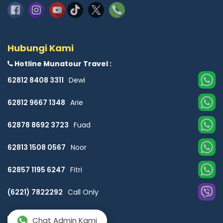
Hubungi Kami
Hotline Munatour Travel :
62812 8408 3311
Dewi
62812 9667 1348
Arie
62878 8692 3723
Fuad
62813 1508 0567
Noor
62857 1195 6247
Fitri
(6221) 7822292
Call Only
Email :
Chat Admin Kami