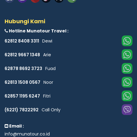
Hubungi Kami
Hotline Munatour Travel :
62812 8408 3311
Dewi
62812 9667 1348
Arie
62878 8692 3723
Fuad
62813 1508 0567
Noor
62857 1195 6247
Fitri
(6221) 7822292
Call Only
Email :
info@munatour.co.id