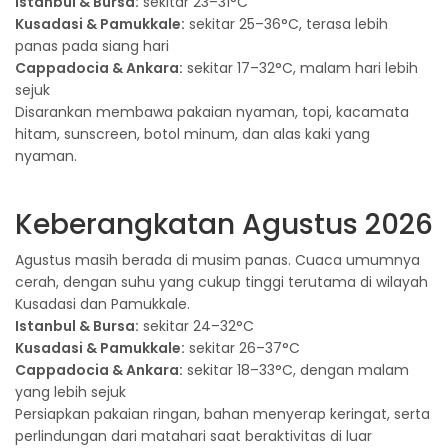
Istanbul & Bursa:
sekitar 23–31°C
Kusadasi & Pamukkale:
sekitar 25–36°C, terasa lebih
panas pada siang hari
Cappadocia & Ankara:
sekitar 17–32°C, malam hari lebih
sejuk
Disarankan membawa pakaian nyaman, topi, kacamata
hitam, sunscreen, botol minum, dan alas kaki yang
nyaman.
Keberangkatan Agustus 2026
Agustus masih berada di musim panas. Cuaca umumnya
cerah, dengan suhu yang cukup tinggi terutama di wilayah
Kusadasi dan Pamukkale.
Istanbul & Bursa:
sekitar 24–32°C
Kusadasi & Pamukkale:
sekitar 26–37°C
Cappadocia & Ankara:
sekitar 18–33°C, dengan malam
yang lebih sejuk
Persiapkan pakaian ringan, bahan menyerap keringat, serta
perlindungan dari matahari saat beraktivitas di luar