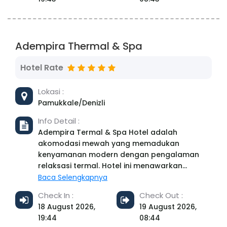
Adempira Thermal & Spa
Hotel Rate
Lokasi :
Pamukkale/Denizli
Info Detail :
Adempira Termal & Spa Hotel adalah
akomodasi mewah yang memadukan
kenyamanan modern dengan pengalaman
relaksasi termal. Hotel ini menawarkan
fasilitas spa lengkap, kolam renang air panas,
Baca Selengkapnya
dan layanan pijat untuk membantu tamu
Check In :
Check Out :
melepaskan stres. Terletak di lokasi strategis
18 August 2026,
19 August 2026,
di Denizli, hotel ini cocok untuk pelancong
19:44
08:44
yang mencari perawatan kesehatan dan