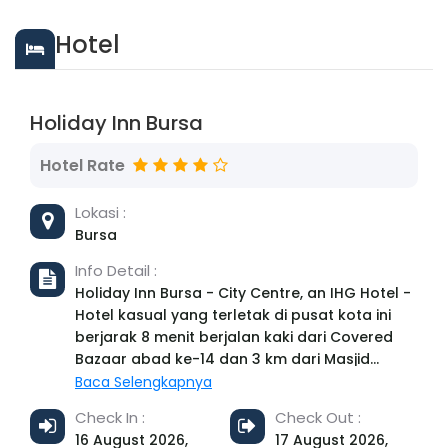
Hotel
Holiday Inn Bursa
Hotel Rate
Lokasi :
Bursa
Info Detail :
Holiday Inn Bursa - City Centre, an IHG Hotel -
Hotel kasual yang terletak di pusat kota ini
berjarak 8 menit berjalan kaki dari Covered
Bazaar abad ke-14 dan 3 km dari Masjid
Agung Bursa. Kamar simpel dilengkapi Wi-Fi
Baca Selengkapnya
gratis, TV layar datar, minibar, serta alat
Check In :
Check Out :
pembuat teh dan kopi. Suite memiliki ruang
16 August 2026,
17 August 2026,
makan, mesin Nespresso, dan ruang keluarga.