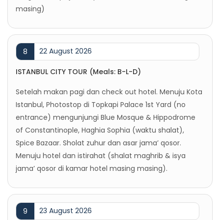
masing)
22 August 2026
8
ISTANBUL CITY TOUR (Meals: B-L-D)
Setelah makan pagi dan check out hotel. Menuju Kota
Istanbul, Photostop di Topkapi Palace 1st Yard (no
entrance) mengunjungi Blue Mosque & Hippodrome
of Constantinople, Haghia Sophia (waktu shalat),
Spice Bazaar. Sholat zuhur dan asar jama’ qosor.
Menuju hotel dan istirahat (shalat maghrib & isya
jama’ qosor di kamar hotel masing masing).
23 August 2026
9