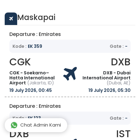
juga restoran yang elegan dan bar koktail.
Fasilitas tambahan termasuk atrium yang
apik, ditambah spa, gym, dan kolam renang
Maskapai
indoor. Pusat konvensi memiliki 51 ruang
pertemuan. Sarapan tersedia dengan biaya
Departure : Emirates
tambahan. Address: Yenibosna Merkez, 1.
Asena Sk. No:15, 34295 Bahçelievler/İstanbul,
Kode :
EK 359
Gate :
-
Turkey Phone: +90 212 411 15 00
CGK
DXB
CGK - Soekarno–
DXB - Dubai
Hatta International
International Airport
Airport
(Jakarta, ID)
(Dubai, AE)
19 July 2026, 00:45
19 July 2026, 05:30
Departure : Emirates
Kode :
EK 123
Gate :
-
Chat Admin Kami
DXB
IST