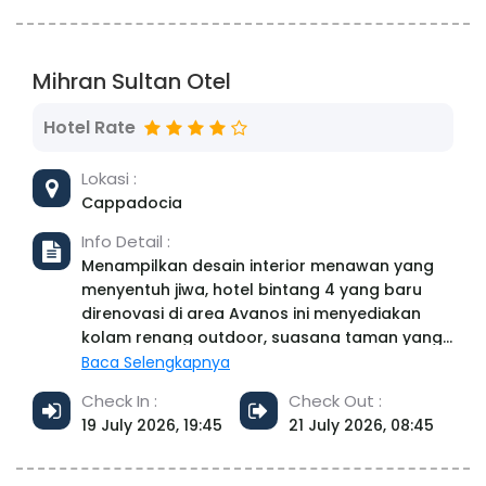
relaksasi.
Mihran Sultan Otel
Hotel Rate
Lokasi :
Cappadocia
Info Detail :
Menampilkan desain interior menawan yang
menyentuh jiwa, hotel bintang 4 yang baru
direnovasi di area Avanos ini menyediakan
kolam renang outdoor, suasana taman yang
tenang, kamar yang luas dan bersih, serta
Baca Selengkapnya
hidangan lokal bergaya prasmanan yang
Check In :
Check Out :
lezat.
19 July 2026, 19:45
21 July 2026, 08:45