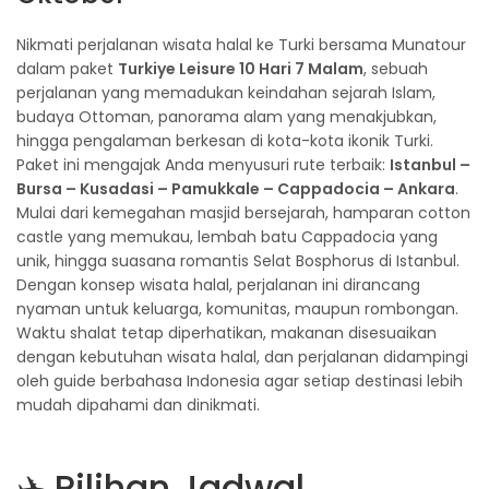
Nikmati perjalanan wisata halal ke Turki bersama Munatour
dalam paket
Turkiye Leisure 10 Hari 7 Malam
, sebuah
perjalanan yang memadukan keindahan sejarah Islam,
budaya Ottoman, panorama alam yang menakjubkan,
hingga pengalaman berkesan di kota-kota ikonik Turki.
Paket ini mengajak Anda menyusuri rute terbaik:
Istanbul –
Bursa – Kusadasi – Pamukkale – Cappadocia – Ankara
.
Mulai dari kemegahan masjid bersejarah, hamparan cotton
castle yang memukau, lembah batu Cappadocia yang
unik, hingga suasana romantis Selat Bosphorus di Istanbul.
Dengan konsep wisata halal, perjalanan ini dirancang
nyaman untuk keluarga, komunitas, maupun rombongan.
Waktu shalat tetap diperhatikan, makanan disesuaikan
dengan kebutuhan wisata halal, dan perjalanan didampingi
oleh guide berbahasa Indonesia agar setiap destinasi lebih
mudah dipahami dan dinikmati.
✈️ Pilihan Jadwal