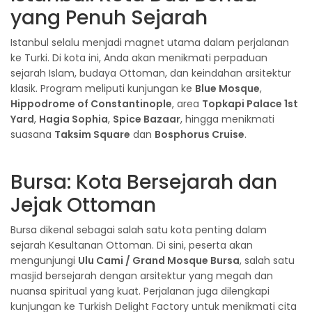
yang Penuh Sejarah
Istanbul selalu menjadi magnet utama dalam perjalanan
ke Turki. Di kota ini, Anda akan menikmati perpaduan
sejarah Islam, budaya Ottoman, dan keindahan arsitektur
klasik. Program meliputi kunjungan ke
Blue Mosque
,
Hippodrome of Constantinople
, area
Topkapi Palace 1st
Yard
,
Hagia Sophia
,
Spice Bazaar
, hingga menikmati
suasana
Taksim Square
dan
Bosphorus Cruise
.
Bursa: Kota Bersejarah dan
Jejak Ottoman
Bursa dikenal sebagai salah satu kota penting dalam
sejarah Kesultanan Ottoman. Di sini, peserta akan
mengunjungi
Ulu Cami / Grand Mosque Bursa
, salah satu
masjid bersejarah dengan arsitektur yang megah dan
nuansa spiritual yang kuat. Perjalanan juga dilengkapi
kunjungan ke Turkish Delight Factory untuk menikmati cita