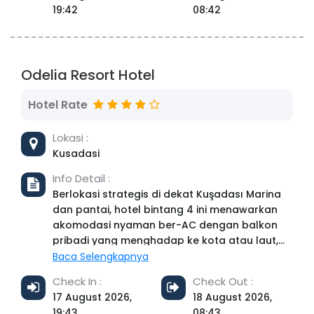
19:42
08:42
Anak-anak berusia 17 tahun ke bawah dapat
menginap dengan orang tua tanpa dikenakan
biaya. Parkir tersedia gratis. Sarapan
prasmanan disajikan di restoran santai.
Odelia Resort Hotel
Fasilitas lainnya meliputi lobi dan bar di atap,
lounge 24 jam, kedai kopi, dan pusat
Hotel Rate
kebugaran. Address: Ulu, Ulubatlı Hasan Blv.
No:44, 16220 Osmangazi/Bursa, Turkey
Lokasi :
Kusadasi
Info Detail :
Berlokasi strategis di dekat Kuşadası Marina
dan pantai, hotel bintang 4 ini menawarkan
akomodasi nyaman ber-AC dengan balkon
pribadi yang menghadap ke kota atau laut,
kolam renang outdoor musiman, pusat
Baca Selengkapnya
kebugaran, dan fasilitas spa.
Check In :
Check Out :
17 August 2026,
18 August 2026,
19:43
08:43