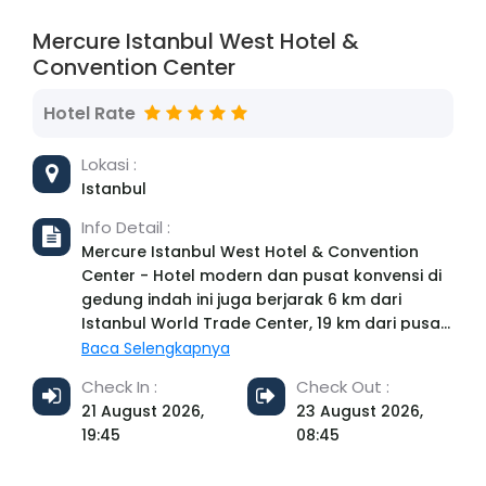
Mercure Istanbul West Hotel &
Convention Center
Hotel Rate
Lokasi :
Istanbul
Info Detail :
Mercure Istanbul West Hotel & Convention
Center - Hotel modern dan pusat konvensi di
gedung indah ini juga berjarak 6 km dari
Istanbul World Trade Center, 19 km dari pusat
kota, dan 39 km dari Bandara Istanbul. Kamar
Baca Selengkapnya
simpel bernuansa hangat menyediakan TV
Check In :
Check Out :
layar datar, Wi-Fi gratis, minibar, dan alat
21 August 2026,
23 August 2026,
pembuat kopi. Suite memiliki tempat tidur
19:45
08:45
sofa. Layanan kamar tersedia. Parkir dan
antar-jemput bandara tersedia gratis. Ada