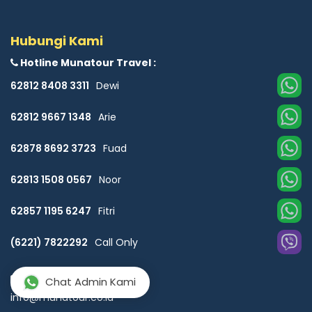
Hubungi Kami
Hotline Munatour Travel :
62812 8408 3311
Dewi
62812 9667 1348
Arie
62878 8692 3723
Fuad
62813 1508 0567
Noor
62857 1195 6247
Fitri
(6221) 7822292
Call Only
Email :
Chat Admin Kami
info@munatour.co.id