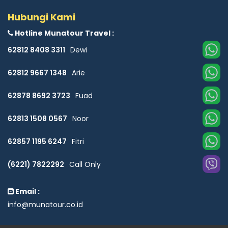
Hubungi Kami
Hotline Munatour Travel :
62812 8408 3311
Dewi
62812 9667 1348
Arie
62878 8692 3723
Fuad
62813 1508 0567
Noor
62857 1195 6247
Fitri
(6221) 7822292
Call Only
Email :
info@munatour.co.id