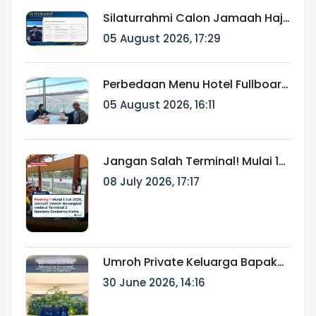
Keistiqamahan"
Silaturrahmi Calon Jamaah Haji
Munatour 1448 H/2026:
05 August 2026, 17:29
Komitmen Mendampingi
Jamaah Sejak Pendaftaran
hingga Pasca Haji
Perbedaan Menu Hotel Fullboard
Internasional dan Fullboard
05 August 2026, 16:11
Fareast untuk Haji & Umroh
Jangan Salah Terminal! Mulai 1
Juli 2026, Jamaah Umroh
08 July 2026, 17:17
Berangkat melalui Terminal 2
Bandara Soekarno-Hatta
Umroh Private Keluarga Bapak
Ainur Rifki: Perjalanan Ibadah
30 June 2026, 14:16
Eksklusif Bersama Munatour