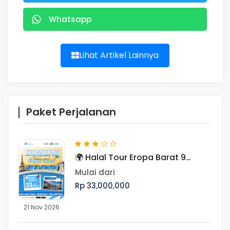
Whatsapp
Lihat Artikel Lainnya
Paket Perjalanan
🌍 Halal Tour Eropa Barat 9
Negara, Periode November
Mulai dari
Rp 33,000,000
21 Nov 2026