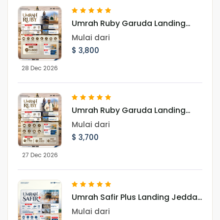
Umrah Ruby Garuda Landing
Jeddah 28 Desember 2026
Mulai dari
$ 3,800
28 Dec 2026
Umrah Ruby Garuda Landing
Jeddah 27 Desember 2026
Mulai dari
$ 3,700
27 Dec 2026
Umrah Safir Plus Landing Jeddah
14 Agustus 2026
Mulai dari