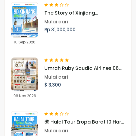
The Story of Xinjiang
UighurMenjelajah Pesona Jalur
Mulai dari
Sutra, Pegunungan Tianshan,
Rp 31,000,000
dan Budaya Muslim Uighur
10 Sep 2026
Umrah Ruby Saudia Airlines 06
November 2026
Mulai dari
$ 3,300
06 Nov 2026
🌍 Halal Tour Eropa Barat 10 Hari
Menjelajahi 7 Negara, Ikon Dunia,
Mulai dari
dan Pesona Musim Gugur Eropa