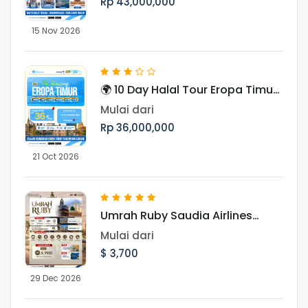
Rp 43,000,000
15 Nov 2026
🌍 10 Day Halal Tour Eropa Timur
Periode Oktober & November
Mulai dari
Rp 36,000,000
21 Oct 2026
Umrah Ruby Saudia Airlines
Landing Madinah 29 Desember
Mulai dari
2026
$ 3,700
29 Dec 2026