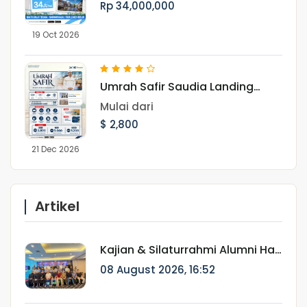
Rp 34,000,000
19 Oct 2026
Umrah Safir Saudia Landing
Jeddah 21 Desember 2026
Mulai dari
$ 2,800
21 Dec 2026
Artikel
Kajian & Silaturrahmi Alumni Haji
Munatour 2024–2025:
08 August 2026, 16:52
"Kemabruran Bukan Akhir
Perjalanan, tapi Awal