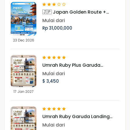
🇯🇵 Japan Golden Route +
Shirakawago Periode Libur Akhir
Mulai dari
Tahun
Rp 31,000,000
23 Dec 2026
Umrah Ruby Plus Garuda
Landing Madinah 17 Januari
Mulai dari
2027
$ 3,450
17 Jan 2027
Umrah Ruby Garuda Landing
Madinah 17 Januari 2027
Mulai dari