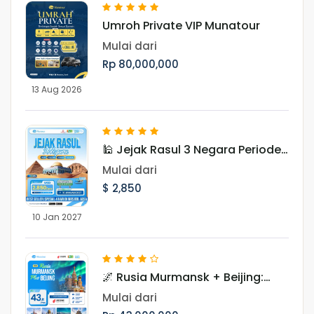
Umroh Private VIP Munatour
Mulai dari
Rp 80,000,000
13 Aug 2026
🕌 Jejak Rasul 3 Negara Periode
Januari 2027
Mulai dari
$ 2,850
10 Jan 2027
🌌 Rusia Murmansk + Beijing:
Hunting Aurora 10 Hari Periode
Mulai dari
November