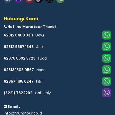
Hubungi Kami
Hotline Munatour Travel :
62812 8408 3311
Dewi
62812 9667 1348
Arie
62878 8692 3723
Fuad
62813 1508 0567
Noor
62857 1195 6247
Fitri
(6221) 7822292
Call Only
Email :
info@munatour.co.id