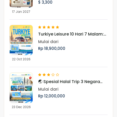
$ 3,300
17 Jan 2027
Turkiye Leisure 10 Hari 7 Malam:
Jelajahi Pesona Turki Periode 22
Mulai dari
Oktober 2026
Rp 18,900,000
22 Oct 2026
🌏 Spesial Halal Trip 3 Negara
Asia Periode Libur Akhir Tahun
Mulai dari
Rp 12,000,000
23 Dec 2026