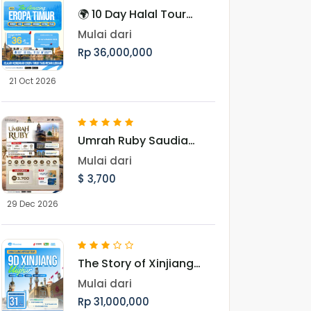
🌍 10 Day Halal Tour
Eropa Timur Periode
Mulai dari
Oktober & November
Rp 36,000,000
21 Oct 2026
Umrah Ruby Saudia
Airlines Landing
Mulai dari
Madinah 29 Desember
$ 3,700
2026
29 Dec 2026
The Story of Xinjiang
UighurMenjelajah
Mulai dari
Pesona Jalur Sutra,
Rp 31,000,000
Pegunungan Tianshan,