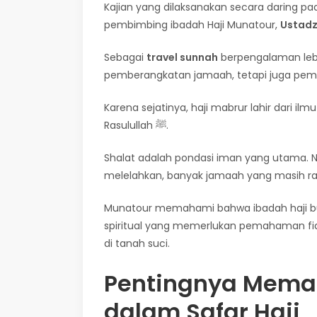
Kajian yang dilaksanakan secara daring pad
pembimbing ibadah Haji Munatour,
Ustadz 
Sebagai
travel sunnah
berpengalaman lebi
pemberangkatan jamaah, tetapi juga pem
Karena sejatinya, haji mabrur lahir dari i
Rasulullah ﷺ.
Shalat adalah pondasi iman yang utama. N
melelahkan, banyak jamaah yang masih ra
Munatour memahami bahwa ibadah haji buka
spiritual yang memerlukan pemahaman fiq
di tanah suci.
Pentingnya Memah
dalam Safar Haji