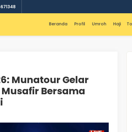
6671348
Beranda
Profil
Umroh
Haji
To
26: Munatour Gelar
t Musafir Bersama
i