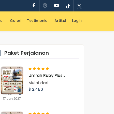
ur
Galeri
Testimonial
Artikel
Login
Paket Perjalanan
Umrah Ruby Plus
Garuda Landing
Mulai dari
Madinah 17 Januari
$ 3,450
2027
17 Jan 2027