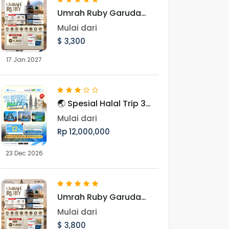
Umrah Ruby Garuda
Landing Madinah 17
Mulai dari
Januari 2027
$ 3,300
17 Jan 2027
🌏 Spesial Halal Trip 3
Negara Asia Periode
Mulai dari
Libur Akhir Tahun
Rp 12,000,000
23 Dec 2026
Umrah Ruby Garuda
Landing Jeddah 28
Mulai dari
Desember 2026
$ 3,800