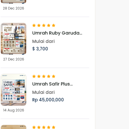
28 Dec 2026
Umrah Ruby Garuda
Landing Jeddah 27
Mulai dari
Desember 2026
$ 3,700
27 Dec 2026
Umrah Safir Plus
Landing Jeddah 14
Mulai dari
Agustus 2026
Rp 45,000,000
14 Aug 2026