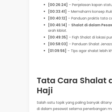
[00:26:24]
– Penjelasan kapan statu
[00:33:41]
– Memahami konsep
Ru
[00:40:12]
– Panduan praktis tata c
[00:46:14]
–
Shalat di dalam Pesa
arah kiblat.
[00:49:35]
– Fiqh Shalat di lokasi pu
[00:58:03]
– Panduan Shalat Jenazah
[01:09:56]
– Tips agar shalat lebih 
Tata Cara Shalat 
Haji
Salah satu topik yang paling banyak dita
di dalam pesawat selama penerbangan menuj