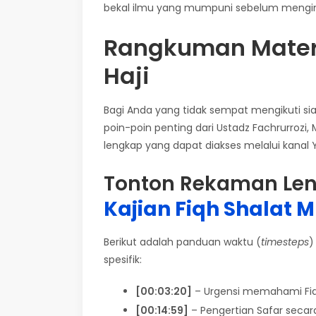
bekal ilmu yang mumpuni sebelum menginjak
Rangkuman Materi
Haji
Bagi Anda yang tidak sempat mengikuti si
poin-poin penting dari Ustadz Fachrurroz
lengkap yang dapat diakses melalui kanal
Tonton Rekaman Leng
Kajian Fiqh Shalat 
Berikut adalah panduan waktu (
timesteps
)
spesifik:
[00:03:20]
– Urgensi memahami Fiqh
[00:14:59]
– Pengertian Safar secara