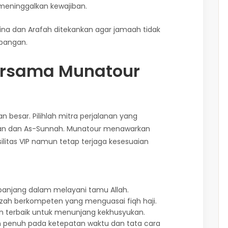
 meninggalkan kewajiban.
Mina dan Arafah ditekankan agar jamaah tidak
pangan.
Bersama Munatour
 besar. Pilihlah mitra perjalanan yang
an dan As-Sunnah. Munatour menawarkan
itas VIP namun tetap terjaga kesesuaian
 panjang dalam melayani tamu Allah.
dzah berkompeten yang menguasai fiqh haji.
nan terbaik untuk menunjang kekhusyukan.
 penuh pada ketepatan waktu dan tata cara