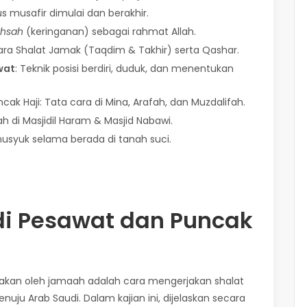
s musafir dimulai dan berakhir.
khsah
(keringanan) sebagai rahmat Allah.
ara Shalat Jamak (Taqdim & Takhir) serta Qashar.
wat
: Teknik posisi berdiri, duduk, dan menentukan
ncak Haji: Tata cara di Mina, Arafah, dan Muzdalifah.
 di Masjidil Haram & Masjid Nabawi.
khusyuk selama berada di tanah suci.
di Pesawat dan Puncak
nyakan oleh jamaah adalah cara mengerjakan shalat
u Arab Saudi. Dalam kajian ini, dijelaskan secara