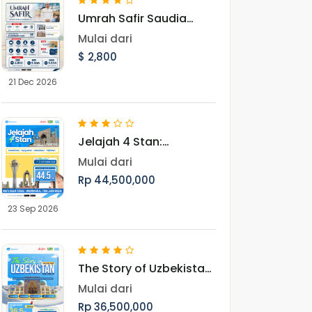
Umrah Safir Saudia
Landing Jeddah 21
Mulai dari
Desember 2026
$ 2,800
21 Dec 2026
Jelajah 4 Stan:
Menembus Keindahan
Mulai dari
Asia Tengah dan Jejak
Rp 44,500,000
Peradaban Islam
Periode September
23 Sep 2026
The Story of Uzbekistan
Akhir Tahun : Napak
Mulai dari
Tilas Perjuangan Ulama
Rp 36,500,000