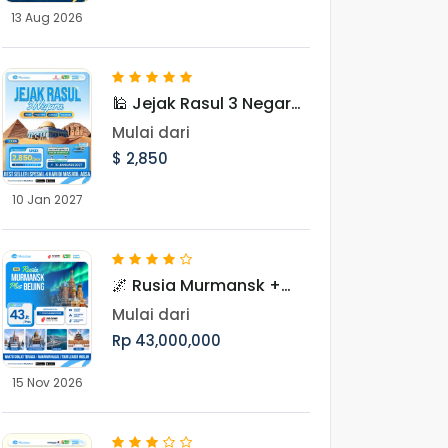
13 Aug 2026
🕌 Jejak Rasul 3 Negara
Periode Januari 2027
Mulai dari
$ 2,850
10 Jan 2027
🌌 Rusia Murmansk +
Beijing: Hunting Aurora
Mulai dari
10 Hari Periode
Rp 43,000,000
November
15 Nov 2026