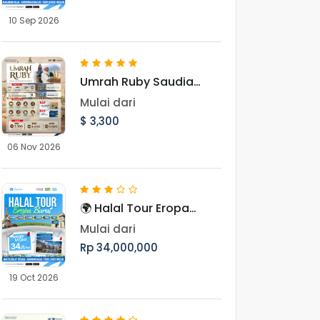
dan Budaya Muslim
10 Sep 2026
Uighur
Umrah Ruby Saudia
Airlines 06 November
Mulai dari
2026
$ 3,300
06 Nov 2026
🌍 Halal Tour Eropa
Barat 10 Hari Menjelajahi
Mulai dari
7 Negara, Ikon Dunia,
Rp 34,000,000
dan Pesona Musim
Gugur Eropa
19 Oct 2026