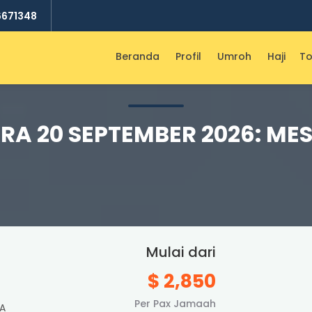
6671348
Beranda
Profil
Umroh
Haji
To
RA 20 SEPTEMBER 2026: MES
Mulai dari
$ 2,850
Per Pax Jamaah
A