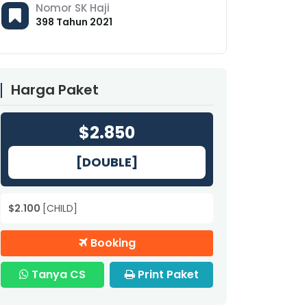
Nomor SK Haji
398 Tahun 2021
Harga Paket
$2.850
[DOUBLE]
$2.100
[CHILD]
Booking
Tanya CS
Print Paket