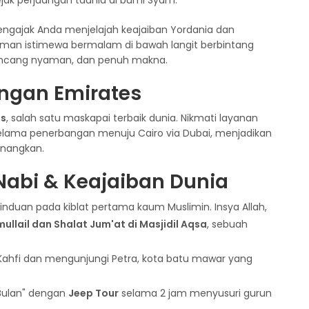
ngajak Anda menjelajah keajaiban Yordania dan
laman istimewa bermalam di bawah langit berbintang
irancang nyaman, dan penuh makna.
ngan Emirates
es
, salah satu maskapai terbaik dunia. Nikmati layanan
 selama penerbangan menuju Cairo via Dubai, menjadikan
enangkan.
Nabi & Keajaiban Dunia
induan pada kiblat pertama kaum Muslimin. Insya Allah,
ullail dan Shalat Jum'at di Masjidil Aqsa
, sebuah
l Kahfi dan mengunjungi Petra, kota batu mawar yang
Bulan" dengan
Jeep Tour
selama 2 jam menyusuri gurun