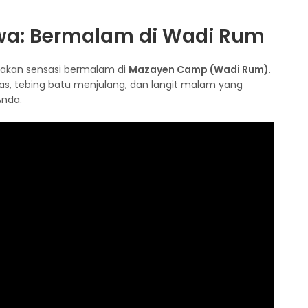
wa: Bermalam di Wadi Rum
sakan sensasi bermalam di
Mazayen Camp (Wadi Rum)
.
as, tebing batu menjulang, dan langit malam yang
Anda.