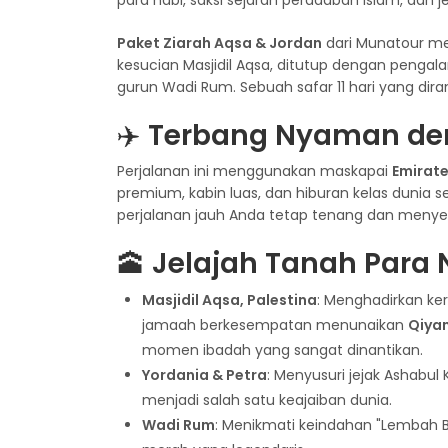
Paket Ziarah Aqsa & Jordan
dari Munatour me
kesucian Masjidil Aqsa, ditutup dengan penga
gurun Wadi Rum. Sebuah safar 11 hari yang d
✈️
Terbang Nyaman de
Perjalanan ini menggunakan maskapai
Emirat
premium, kabin luas, dan hiburan kelas dunia
perjalanan jauh Anda tetap tenang dan meny
🕋
Jelajah Tanah Para 
Masjidil Aqsa, Palestina
: Menghadirkan ker
jamaah berkesempatan menunaikan
Qiyam
momen ibadah yang sangat dinantikan.
Yordania & Petra
: Menyusuri jejak Ashabu
menjadi salah satu keajaiban dunia.
Wadi Rum
: Menikmati keindahan "Lembah 