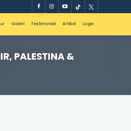
ur
Galeri
Testimonial
Artikel
Login
IR, PALESTINA &