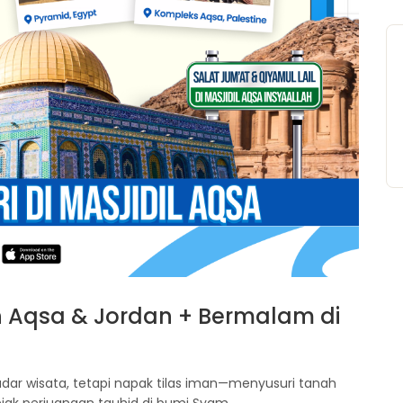
ah Aqsa & Jordan + Bermalam di
ar wisata, tetapi napak tilas iman—menyusuri tanah
jejak perjuangan tauhid di bumi Syam.