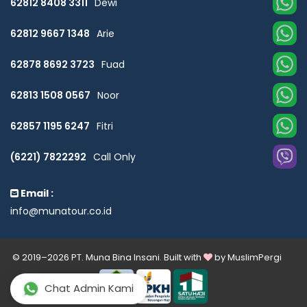
62812 8408 3311
Dewi
62812 9667 1348
Arie
62878 8692 3723
Fuad
62813 1508 0567
Noor
62857 1195 6247
Fitri
(6221) 7822292
Call Only
Email :
info@munatour.co.id
© 2019–2026 PT. Muna Bina Insani. Built with
by
MuslimPergi
Chat Admin Kami