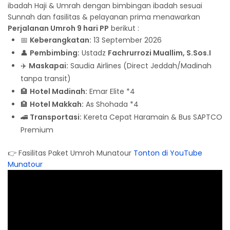
ibadah Haji & Umrah dengan bimbingan ibadah sesuai
Sunnah dan fasilitas & pelayanan prima menawarkan
Perjalanan Umroh 9 hari PP
berikut :
📅
Keberangkatan:
13 September 2026
👤
Pembimbing:
Ustadz
Fachrurrozi Muallim, S.Sos.I
✈️
Maskapai:
Saudia Airlines (Direct Jeddah/Madinah
tanpa transit)
🏨
Hotel Madinah:
Emar Elite *4
🏨
Hotel Makkah:
As Shohada *4
🚄
Transportasi:
Kereta Cepat Haramain & Bus SAPTCO
Premium
👉 Fasilitas Paket Umroh Munatour
Tonton di YouTube
Munatour