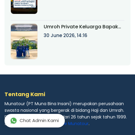
Bandara Soekarno-Hatta
Umroh Private Keluarga Bapak
Ainur Rifki: Perjalanan Ibadah
30 June 2026, 14:16
Eksklusif Bersama Munatour
Tentang Kami
Munatour (PT Muna Bina Insani) merupakan perusahaan
swasta nasional yang bergerak di bidang Haji dan Umrah.
Dengan pengalaman lebih dari 26 tahun sejak tahun 1999.
Chat Admin Kami
Selengkapnya tentang
profile Munatour
.