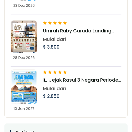
23 Dec 2026
Umrah Ruby Garuda Landing
Jeddah 28 Desember 2026
Mulai dari
$ 3,800
28 Dec 2026
🕌 Jejak Rasul 3 Negara Periode
Januari 2027
Mulai dari
$ 2,850
10 Jan 2027