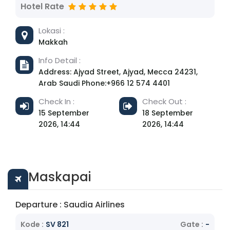
Hotel Rate
Noor dapat dicapai dalam 10 menit
berkendara. Address: Hotel emaar elite,
Lokasi :
Bada'ah, Medina 42311, Saudi Arabia
Makkah
Info Detail :
Address: Ajyad Street, Ajyad, Mecca 24231,
Arab Saudi Phone:+966 12 574 4401
Check In :
Check Out :
15 September
18 September
2026, 14:44
2026, 14:44
Maskapai
Departure : Saudia Airlines
Kode :
SV 821
Gate :
-