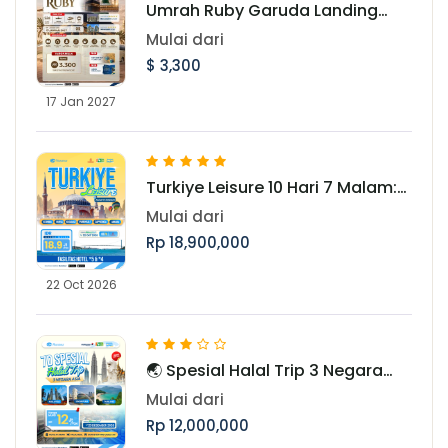
Umrah Ruby Garuda Landing
Madinah 17 Januari 2027
Mulai dari
$ 3,300
17 Jan 2027
Turkiye Leisure 10 Hari 7 Malam:
Jelajahi Pesona Turki Periode 22
Mulai dari
Oktober 2026
Rp 18,900,000
22 Oct 2026
🌏 Spesial Halal Trip 3 Negara
Asia Periode Libur Akhir Tahun
Mulai dari
Rp 12,000,000