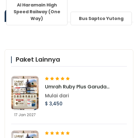
Al Haramain High
Speed Railway (One
Transportasi
Way)
Bus Saptco Yutong
Paket Lainnya
Umrah Ruby Plus Garuda
Landing Madinah 17 Januari
Mulai dari
2027
$ 3,450
17 Jan 2027