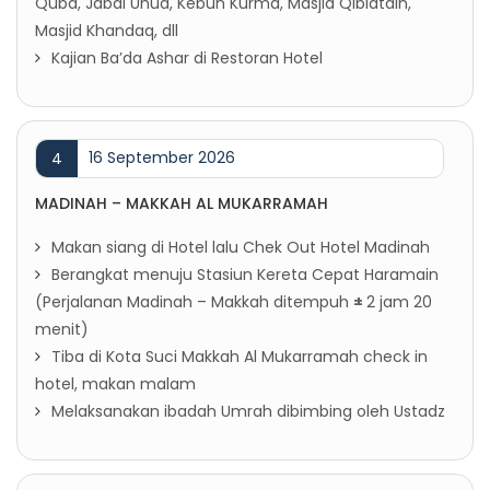
Quba, Jabal Uhud, Kebun Kurma, Masjid Qiblatain,
Masjid Khandaq, dll
Kajian Ba’da Ashar di Restoran Hotel
16 September 2026
4
MADINAH – MAKKAH AL MUKARRAMAH
Makan siang di Hotel lalu Chek Out Hotel Madinah
Berangkat menuju Stasiun Kereta Cepat Haramain
(Perjalanan Madinah – Makkah ditempuh
±
2 jam 20
menit)
Tiba di Kota Suci Makkah Al Mukarramah check in
hotel, makan malam
Melaksanakan ibadah Umrah dibimbing oleh Ustadz