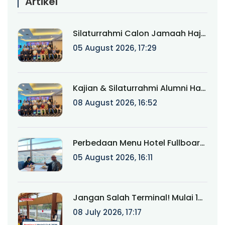
Artikel
Silaturrahmi Calon Jamaah Haji
Munatour 1448 H/2026:
05 August 2026, 17:29
Komitmen Mendampingi
Jamaah Sejak Pendaftaran
hingga Pasca Haji
Kajian & Silaturrahmi Alumni Haji
Munatour 2024–2025:
08 August 2026, 16:52
"Kemabruran Bukan Akhir
Perjalanan, tapi Awal
Keistiqamahan"
Perbedaan Menu Hotel Fullboard
Internasional dan Fullboard
05 August 2026, 16:11
Fareast untuk Haji & Umroh
Jangan Salah Terminal! Mulai 1
Juli 2026, Jamaah Umroh
08 July 2026, 17:17
Berangkat melalui Terminal 2