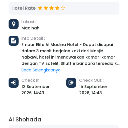
Hotel Rate
Lokasi :
Madinah
Info Detail :
Emaar Elite Al Madina Hotel - Dapat dicapai
dalam 3 menit berjalan kaki dari Masjid
Nabawi, hotel ini menawarkan kamar-kamar
dengan TV satelit. Shuttle bandara tersedia ke
Bandara Internasional Pangeran Mohammad
Baca Selengkapnya
Bin Abdul Aziz. Setiap kamar memiliki AC dan
Check In :
Check Out :
minibar. Semua kamar juga menawarkan
12 September
15 September
penghangat ruangan dan kamar mandi
2026, 14:43
2026, 14:43
pribadi dengan amenitas mandi. Berbagai
kafe dan restoran di Madinah dapat dicapai
dalam 5 menit berjalan kaki dari akomodasi.
Resepsionis 24 jam dapat menyediakan
Al Shohada
shuttle bandara, yang berkendara ke
bandara dalam 20 menit. Mal Al Rashid dan Al