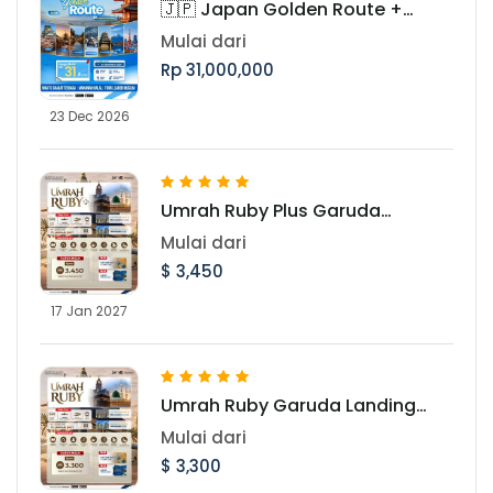
🇯🇵 Japan Golden Route +
Shirakawago Periode Libur Akhir
Mulai dari
Tahun
Rp 31,000,000
23 Dec 2026
Umrah Ruby Plus Garuda
Landing Madinah 17 Januari
Mulai dari
2027
$ 3,450
17 Jan 2027
Umrah Ruby Garuda Landing
Madinah 17 Januari 2027
Mulai dari
$ 3,300