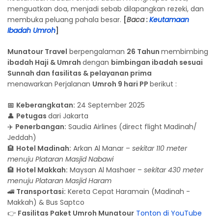
menguatkan doa, menjadi sebab dilapangkan rezeki, dan
membuka peluang pahala besar.
[
Baca :
Keutamaan
Ibadah Umroh
]
Munatour Travel
berpengalaman
26 Tahun
membimbing
ibadah Haji & Umrah
dengan
bimbingan ibadah sesuai
Sunnah dan fasilitas & pelayanan prima
menawarkan Perjalanan
Umroh 9 hari PP
berikut :
📅
Keberangkatan:
24 September 2025
👤
Petugas
dari Jakarta
✈️
Penerbangan:
Saudia Airlines (direct flight Madinah/
Jeddah)
🏨
Hotel Madinah:
Arkan Al Manar –
sekitar 110 meter
menuju Plataran Masjid Nabawi
🏨
Hotel Makkah:
Maysan Al Mashaer –
sekitar 430 meter
menuju Plataran Masjid Haram
🚄
Transportasi:
Kereta Cepat Haramain (Madinah -
Makkah) & Bus Saptco
👉
Fasilitas Paket Umroh Munatour
Tonton di YouTube