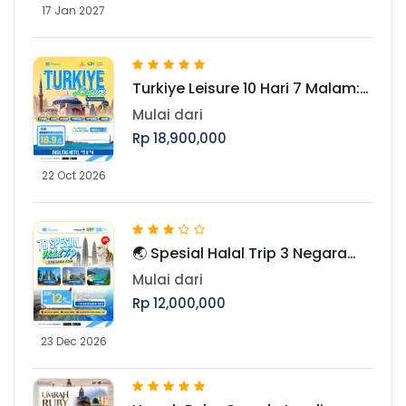
17 Jan 2027
Turkiye Leisure 10 Hari 7 Malam:
Jelajahi Pesona Turki Periode 22
Mulai dari
Oktober 2026
Rp 18,900,000
22 Oct 2026
🌏 Spesial Halal Trip 3 Negara
Asia Periode Libur Akhir Tahun
Mulai dari
Rp 12,000,000
23 Dec 2026