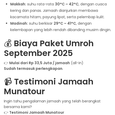
Makkah:
suhu rata-rata
30°C – 42°C
, dengan cuaca
kering dan panas. Jamaah dianjurkan membawa
kacamata hitam, payung lipat, serta pelembap kulit.
Madinah:
suhu berkisar
29°C – 41°C
, dengan
kelembapan yang lebih rendah dibanding musim dingin.
💰
Biaya Paket Umroh
September 2025
👉
Mulai dari Rp 33,5 Juta / jamaah
(all-in)
Sudah termasuk perlengkapan
.
📹
Testimoni Jamaah
Munatour
Ingin tahu pengalaman jamaah yang telah berangkat
bersama kami?
👉
Testimoni Jamaah Munatour