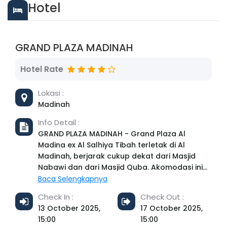
Hotel
GRAND PLAZA MADINAH
Hotel Rate
Lokasi :
Madinah
Info Detail :
GRAND PLAZA MADINAH - Grand Plaza Al
Madina ex Al Salhiya Tibah terletak di Al
Madinah, berjarak cukup dekat dari Masjid
Nabawi dan dari Masjid Quba. Akomodasi ini
menawarkan restoran dan tempat parkir
Baca Selengkapnya
pribadi gratis jika Anda membawa kendaraan.
Check In :
Check Out :
Akomodasi ini menyediakan resepsionis 24
13 October 2025,
17 October 2025,
jam dan layanan kamar. Semua unit di hotel ini
15:00
15:00
memiliki area tempat duduk dan TV. Setiap