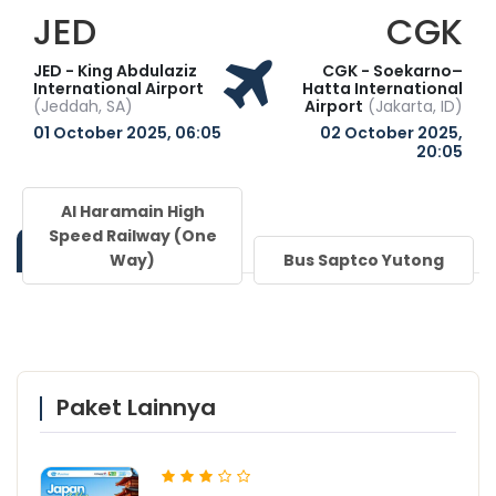
JED
CGK
JED - King Abdulaziz
CGK - Soekarno–
International Airport
Hatta International
(Jeddah, SA)
Airport
(Jakarta, ID)
01 October 2025, 06:05
02 October 2025,
20:05
Al Haramain High
Speed Railway (One
Transportasi
Way)
Bus Saptco Yutong
Paket Lainnya