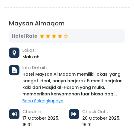
kamar memiliki kamar mandi pribadi dengan
shower, sandal, dan pengering rambut. King
Fahad Garden dan Al Hukeer Lowna Park
Maysan Almaqom
berjarak 10 km dari Grand Plaza Al Madina ex
Al Salhiya Tibah. Bandara terdekat adalah
Hotel Rate
Bandara Internasional Prince Mohammad bin
Abdulaziz, 15 km dari akomodasi. Address:
Lokasi :
FJ87+42، أبو أيوب الأنصاري،, Bada'ah, Medina
42311, Saudi Arabia Phone: +966 54 008 3941
Makkah
Info Detail :
Hotel Maysan Al Maqam memiliki lokasi yang
sangat ideal, hanya berjarak 5 menit berjalan
kaki dari Masjid al-Haram yang mulia,
memberikan kenyamanan luar biasa bagi
para peziarah dan pengunjung. Kamar-kamar
Baca Selengkapnya
ber-AC di hotel kami dirancang dengan
Check In :
Check Out :
kenyamanan sebagai prioritas utama. Setiap
17 October 2025,
20 October 2025,
kamar dilengkapi dengan TV layar datar, ketel
15:01
15:01
listrik, dan kamar mandi pribadi yang
menyediakan perlengkapan mandi gratis.