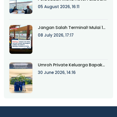
Internasional dan Fullboard
05 August 2026, 16:11
Fareast untuk Haji & Umroh
Jangan Salah Terminal! Mulai 1
Juli 2026, Jamaah Umroh
08 July 2026, 17:17
Berangkat melalui Terminal 2
Bandara Soekarno-Hatta
Umroh Private Keluarga Bapak
Ainur Rifki: Perjalanan Ibadah
30 June 2026, 14:16
Eksklusif Bersama Munatour