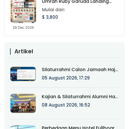
Umrah Ruby Garuda Landing
Jeddah 28 Desember 2026
Mulai dari
$ 3,800
28 Dec 2026
Artikel
Silaturrahmi Calon Jamaah Haji
Munatour 1448 H/2026:
05 August 2026, 17:29
Komitmen Mendampingi
Jamaah Sejak Pendaftaran
hingga Pasca Haji
Kajian & Silaturrahmi Alumni Haji
Munatour 2024–2025:
08 August 2026, 16:52
"Kemabruran Bukan Akhir
Perjalanan, tapi Awal
Keistiqamahan"
Perbedaan Menu Hotel Fullboard