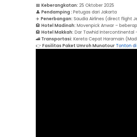
📅
Keberangkatan:
25 Oktober 2025
👤
Pendamping :
Petugas dari Jakarta
✈️
Penerbangan:
Saudia Airlines (direct flight 
🏨
Hotel Madinah:
Movenpick Anwar – beberapa
🏨
Hotel Makkah:
Dar Tawhid Intercontinental 
🚄
Transportasi:
Kereta Cepat Haramain (Madi
👉
Fasilitas Paket Umroh Munatour
Tonton d