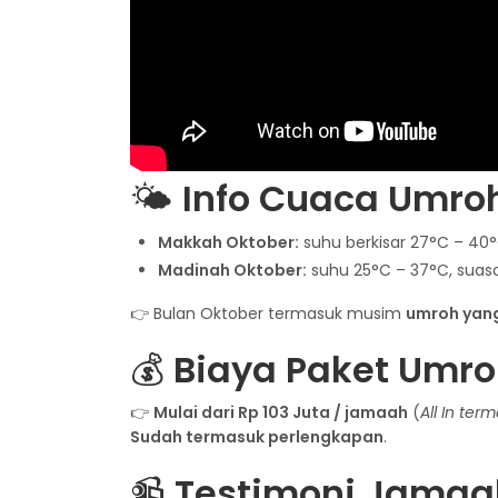
🌤
Info Cuaca Umro
Makkah Oktober:
suhu berkisar 27°C – 40
Madinah Oktober:
suhu 25°C – 37°C, suasa
👉 Bulan Oktober termasuk musim
umroh yan
💰
Biaya Paket Umro
👉
Mulai dari Rp 103 Juta / jamaah
(
All In ter
Sudah termasuk perlengkapan
.
📹
Testimoni Jamaa