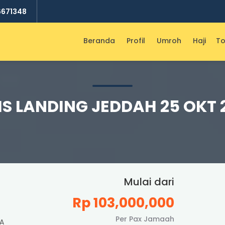
6671348
Beranda
Profil
Umroh
Haji
To
IS LANDING JEDDAH 25 OKT 
Mulai dari
Rp 103,000,000
Per Pax Jamaah
A