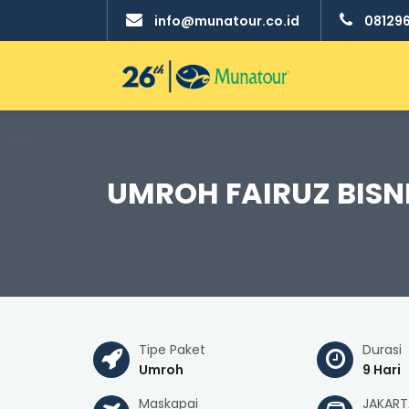
info@munatour.co.id
08129
UMROH FAIRUZ BISN
Tipe Paket
Durasi
Umroh
9 Hari
Maskapai
JAKART