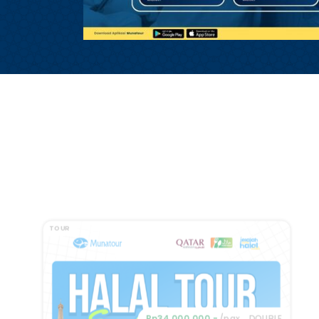
TOUR
Rp34.000.000,-
/pax
DOUBLE