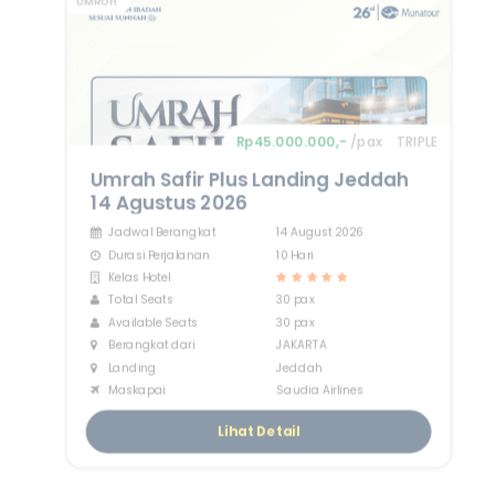
UMROH
Rp45.000.000,-
/pax
TRIPLE
Umrah Safir Plus Landing Jeddah
14 Agustus 2026
Jadwal Berangkat
14 August 2026
Durasi Perjalanan
10 Hari
Kelas Hotel
Total Seats
30 pax
Available Seats
30 pax
Berangkat dari
JAKARTA
Landing
Jeddah
Maskapai
Saudia Airlines
Lihat Detail