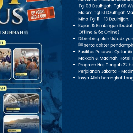
Tgl 08 Dzulhijjah, Tgl 09 
Malam Tgl 10 Dzulhijjah Ma
Mina Tgl 11 – 13 Dzulhijjah.
Kajian & Bimbingan Ibadah 
Offline & 6x Online)
Dibimbing oleh Ustadz y
ﷺ serta dokter pendampi
Fasilitas Pesawat Qatar Ai
Makkah & Madinah, Hotel T
Program Haji Tengah 22 h
Perjalanan Jakarta - Madi
Insya Allah berangkat tang