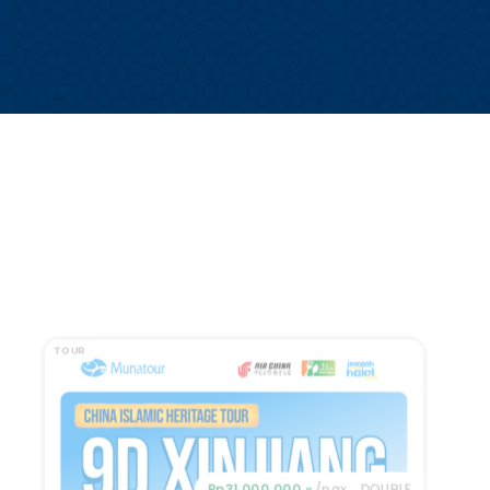
TOUR
Rp31.000.000,-
/pax
DOUBLE