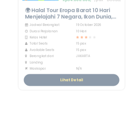
🌍 Halal Tour Eropa Barat 10 Hari
Menjelajahi 7 Negara, Ikon Dunia,
dan Pesona Musim Gugur Eropa
Jadwal Berangkat
19 October 2026
Durasi Perjalanan
10 Hari
Kelas Hotel
Total Seats
15 pax
Available Seats
15 pax
Berangkat dari
JAKARTA
Landing
Maskapai
N/A
Lihat Detail