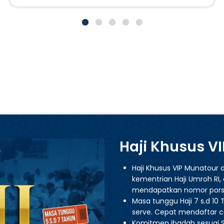
Haji Khusus V
Haji Khusus VIP Munatour a
kementrian Haji Umroh RI
mendapatkan nomor porsi 
Masa tunggu Haji 7 s.d 10 
serve. Cepat mendaftar 
Komitmen ibadah sesuai S