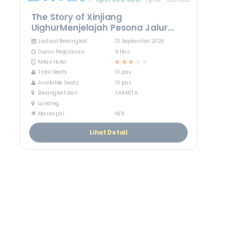
The Story of Xinjiang
UighurMenjelajah Pesona Jalur
Sutra, Pegunungan Tianshan, dan
Jadwal Berangkat
10 September 2026
Budaya Muslim Uighur
Durasi Perjalanan
9 Hari
Kelas Hotel
Total Seats
10 pax
Available Seats
10 pax
Berangkat dari
JAKARTA
Landing
Maskapai
N/A
Lihat Detail