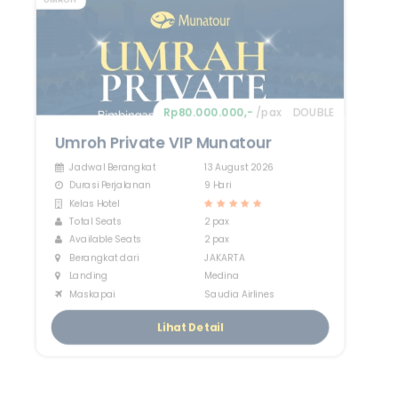
Rp80.000.000,-
/pax
DOUBLE
Umroh Private VIP Munatour
Jadwal Berangkat
13 August 2026
Durasi Perjalanan
9 Hari
Kelas Hotel
Total Seats
2 pax
Available Seats
2 pax
Berangkat dari
JAKARTA
Landing
Medina
Maskapai
Saudia Airlines
Lihat Detail