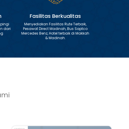
h
Fasilitas Berkualitas
pingi
Menyediakan Fasilitas Rute Terbaik,
n dari
Pesawat Direct Madinah, Bus Saptco
ng
Mercedes Benz, Hotel terbaik di Makkah
& Madinah.
ami
UMROH