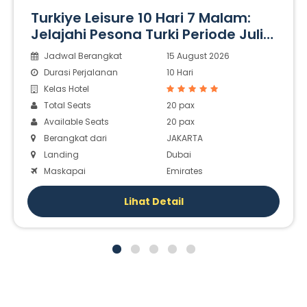
Turkiye Leisure 10 Hari 7 Malam:
Jelajahi Pesona Turki Periode Juli-
Oktober
Jadwal Berangkat
15 August 2026
Durasi Perjalanan
10 Hari
Kelas Hotel
Total Seats
20 pax
Available Seats
20 pax
Berangkat dari
JAKARTA
Landing
Dubai
Maskapai
Emirates
Lihat Detail