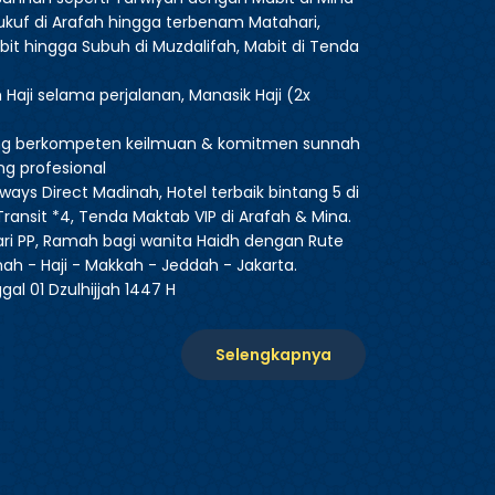
Wukuf di Arafah hingga terbenam Matahari,
bit hingga Subuh di Muzdalifah, Mabit di Tenda
Haji selama perjalanan, Manasik Haji (2x
ang berkompeten keilmuan & komitmen sunnah
ng profesional
rways Direct Madinah, Hotel terbaik bintang 5 di
ransit *4, Tenda Maktab VIP di Arafah & Mina.
ari PP, Ramah bagi wanita Haidh dengan Rute
nah - Haji - Makkah - Jeddah - Jakarta.
gal 01 Dzulhijjah 1447 H
Selengkapnya