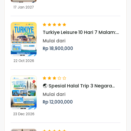
17 Jan 2027
Turkiye Leisure 10 Hari 7 Malam:
Jelajahi Pesona Turki Periode 22
Mulai dari
Oktober 2026
Rp 18,900,000
22 Oct 2026
🌏 Spesial Halal Trip 3 Negara
Asia Periode Libur Akhir Tahun
Mulai dari
Rp 12,000,000
23 Dec 2026