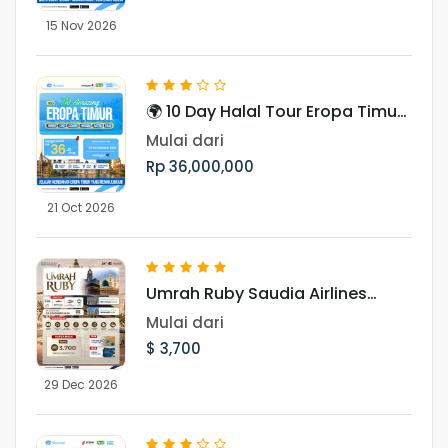
15 Nov 2026
🌍 10 Day Halal Tour Eropa Timur
Periode Oktober & November
Mulai dari
Rp 36,000,000
21 Oct 2026
Umrah Ruby Saudia Airlines
Landing Madinah 29 Desember
Mulai dari
2026
$ 3,700
29 Dec 2026