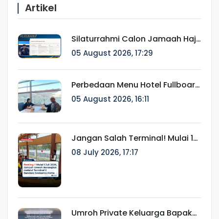
Artikel
Silaturrahmi Calon Jamaah Haji
Munatour 1448 H/2026:
05 August 2026, 17:29
Komitmen Mendampingi
Jamaah Sejak Pendaftaran
hingga Pasca Haji
Perbedaan Menu Hotel Fullboard
Internasional dan Fullboard
05 August 2026, 16:11
Fareast untuk Haji & Umroh
Jangan Salah Terminal! Mulai 1
Juli 2026, Jamaah Umroh
08 July 2026, 17:17
Berangkat melalui Terminal 2
Bandara Soekarno-Hatta
Umroh Private Keluarga Bapak