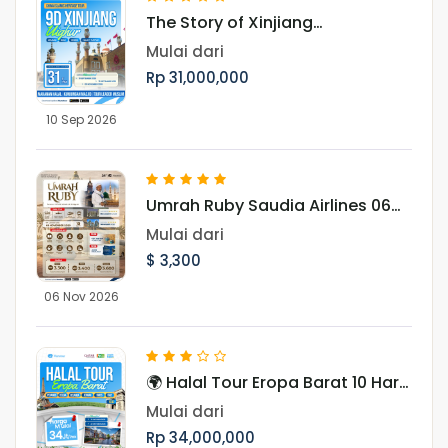
The Story of Xinjiang
UighurMenjelajah Pesona Jalur
Mulai dari
Sutra, Pegunungan Tianshan,
Rp 31,000,000
dan Budaya Muslim Uighur
10 Sep 2026
Umrah Ruby Saudia Airlines 06
November 2026
Mulai dari
$ 3,300
06 Nov 2026
🌍 Halal Tour Eropa Barat 10 Hari
Menjelajahi 7 Negara, Ikon Dunia,
Mulai dari
dan Pesona Musim Gugur Eropa
Rp 34,000,000