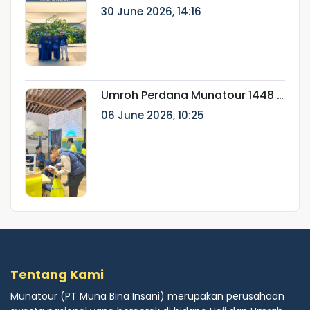
Ainur Rifki: Perjalanan Ibadah
30 June 2026, 14:16
Eksklusif Bersama Munatour
Umroh Perdana Munatour 1448 H
Resmi Berangkat, Dilepas oleh
06 June 2026, 10:25
Dirut Munatour
Tentang Kami
Munatour (PT Muna Bina Insani) merupakan perusahaan