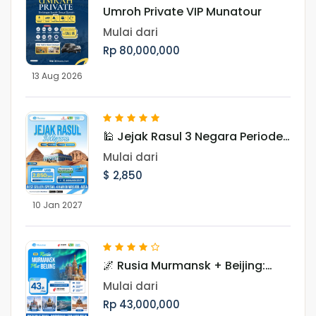
Umroh Private VIP Munatour
Mulai dari
Rp 80,000,000
13 Aug 2026
🕌 Jejak Rasul 3 Negara Periode
Januari 2027
Mulai dari
$ 2,850
10 Jan 2027
🌌 Rusia Murmansk + Beijing:
Hunting Aurora 10 Hari Periode
Mulai dari
November
Rp 43,000,000