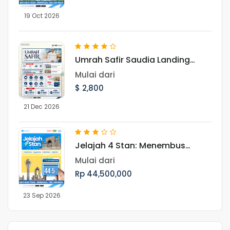
19 Oct 2026
Umrah Safir Saudia Landing
Jeddah 21 Desember 2026
Mulai dari
$ 2,800
21 Dec 2026
Jelajah 4 Stan: Menembus
Keindahan Asia Tengah dan
Mulai dari
Jejak Peradaban Islam Periode
Rp 44,500,000
September
23 Sep 2026