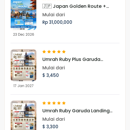
🇯🇵 Japan Golden Route +
Shirakawago Periode Libur Akhir
Mulai dari
Tahun
Rp 31,000,000
23 Dec 2026
Umrah Ruby Plus Garuda
Landing Madinah 17 Januari
Mulai dari
2027
$ 3,450
17 Jan 2027
Umrah Ruby Garuda Landing
Madinah 17 Januari 2027
Mulai dari
$ 3,300