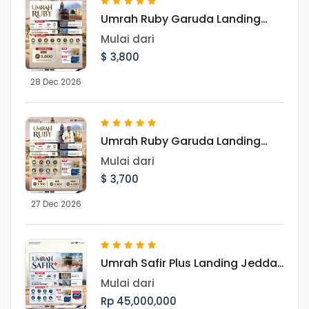
Umrah Ruby Garuda Landing
Jeddah 28 Desember 2026
Mulai dari
$ 3,800
28 Dec 2026
Umrah Ruby Garuda Landing
Jeddah 27 Desember 2026
Mulai dari
$ 3,700
27 Dec 2026
Umrah Safir Plus Landing Jeddah
14 Agustus 2026
Mulai dari
Rp 45,000,000