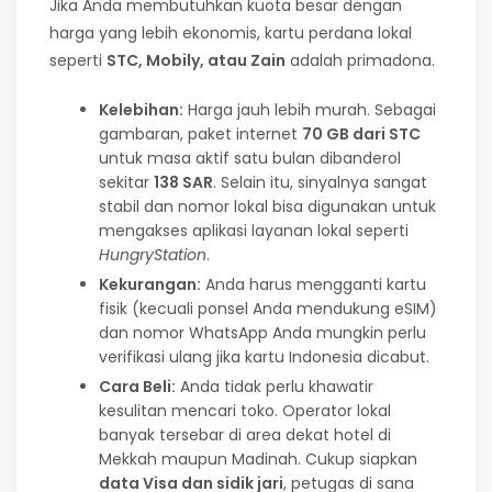
Jika Anda membutuhkan kuota besar dengan
harga yang lebih ekonomis, kartu perdana lokal
seperti
STC, Mobily, atau Zain
adalah primadona.
Kelebihan:
Harga jauh lebih murah. Sebagai
gambaran, paket internet
70 GB dari STC
untuk masa aktif satu bulan dibanderol
sekitar
138 SAR
. Selain itu, sinyalnya sangat
stabil dan nomor lokal bisa digunakan untuk
mengakses aplikasi layanan lokal seperti
HungryStation
.
Kekurangan:
Anda harus mengganti kartu
fisik (kecuali ponsel Anda mendukung eSIM)
dan nomor WhatsApp Anda mungkin perlu
verifikasi ulang jika kartu Indonesia dicabut.
Cara Beli:
Anda tidak perlu khawatir
kesulitan mencari toko. Operator lokal
banyak tersebar di area dekat hotel di
Mekkah maupun Madinah. Cukup siapkan
data Visa dan sidik jari
, petugas di sana