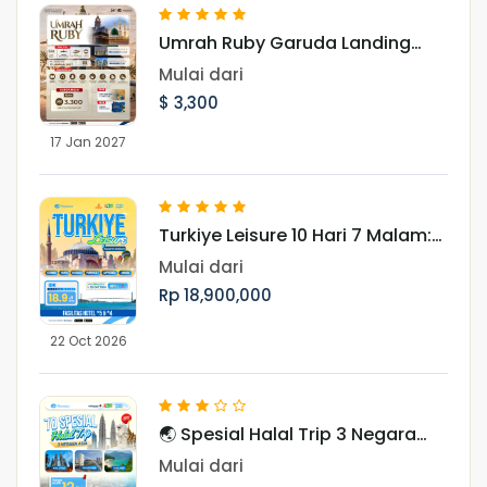
Umrah Ruby Garuda Landing
Madinah 17 Januari 2027
Mulai dari
$ 3,300
17 Jan 2027
Turkiye Leisure 10 Hari 7 Malam:
Jelajahi Pesona Turki Periode 22
Mulai dari
Oktober 2026
Rp 18,900,000
22 Oct 2026
🌏 Spesial Halal Trip 3 Negara
Asia Periode Libur Akhir Tahun
Mulai dari