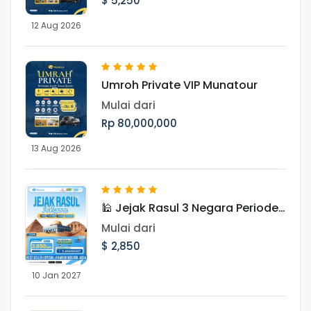
$ 5,250
12 Aug 2026
Umroh Private VIP Munatour
Mulai dari
Rp 80,000,000
13 Aug 2026
🕌 Jejak Rasul 3 Negara Periode
Januari 2027
Mulai dari
$ 2,850
10 Jan 2027