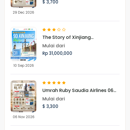
$ 3,700
29 Dec 2026
The Story of Xinjiang
UighurMenjelajah Pesona Jalur
Mulai dari
Sutra, Pegunungan Tianshan,
Rp 31,000,000
dan Budaya Muslim Uighur
10 Sep 2026
Umrah Ruby Saudia Airlines 06
November 2026
Mulai dari
$ 3,300
06 Nov 2026