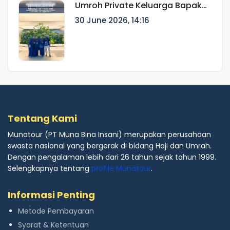
Umroh Private Keluarga Bapak
Ainur Rifki: Perjalanan Ibadah
30 June 2026, 14:16
Eksklusif Bersama Munatour
Tentang Kami
Munatour (PT Muna Bina Insani) merupakan perusahaan
swasta nasional yang bergerak di bidang Haji dan Umrah.
Dengan pengalaman lebih dari 26 tahun sejak tahun 1999.
Selengkapnya tentang
profile Munatour
.
Informasi Penting
Metode Pembayaran
Syarat & Ketentuan