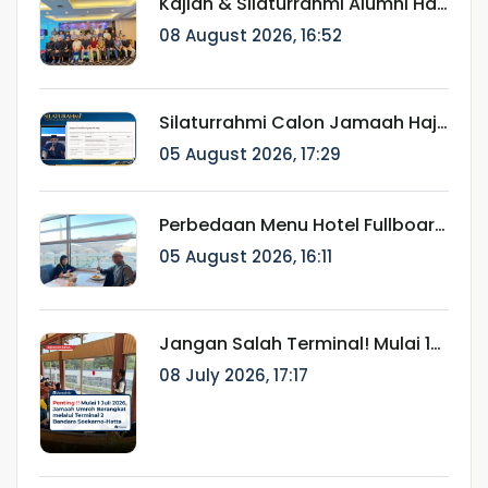
Kajian & Silaturrahmi Alumni Haji
Munatour 2024–2025:
08 August 2026, 16:52
"Kemabruran Bukan Akhir
Perjalanan, tapi Awal
Keistiqamahan"
Silaturrahmi Calon Jamaah Haji
Munatour 1448 H/2026:
05 August 2026, 17:29
Komitmen Mendampingi
Jamaah Sejak Pendaftaran
hingga Pasca Haji
Perbedaan Menu Hotel Fullboard
Internasional dan Fullboard
05 August 2026, 16:11
Fareast untuk Haji & Umroh
Jangan Salah Terminal! Mulai 1
Juli 2026, Jamaah Umroh
08 July 2026, 17:17
Berangkat melalui Terminal 2
Bandara Soekarno-Hatta