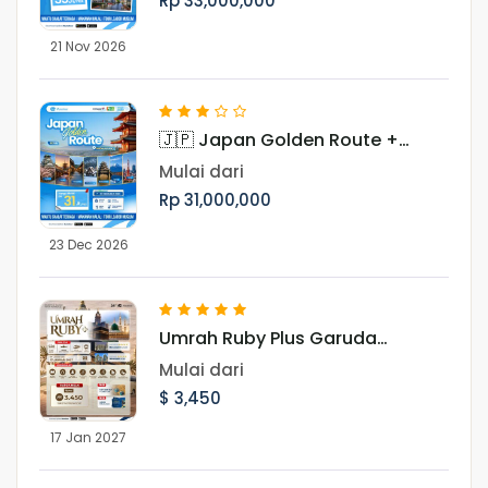
Rp 33,000,000
21 Nov 2026
🇯🇵 Japan Golden Route +
Shirakawago Periode Libur Akhir
Mulai dari
Tahun
Rp 31,000,000
23 Dec 2026
Umrah Ruby Plus Garuda
Landing Madinah 17 Januari
Mulai dari
2027
$ 3,450
17 Jan 2027