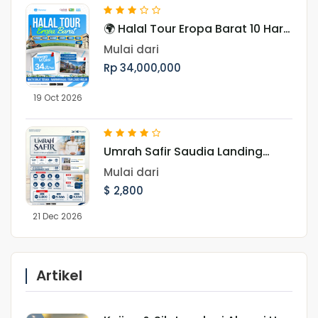
🌍 Halal Tour Eropa Barat 10 Hari
Menjelajahi 7 Negara, Ikon Dunia,
Mulai dari
dan Pesona Musim Gugur Eropa
Rp 34,000,000
19 Oct 2026
Umrah Safir Saudia Landing
Jeddah 21 Desember 2026
Mulai dari
$ 2,800
21 Dec 2026
Artikel