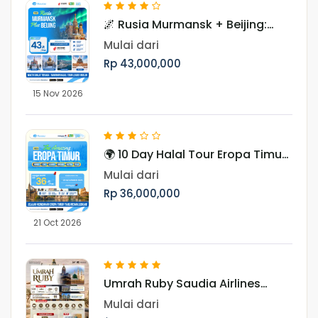
🌌 Rusia Murmansk + Beijing:
Hunting Aurora 10 Hari Periode
Mulai dari
November
Rp 43,000,000
15 Nov 2026
🌍 10 Day Halal Tour Eropa Timur
Periode Oktober & November
Mulai dari
Rp 36,000,000
21 Oct 2026
Umrah Ruby Saudia Airlines
Landing Madinah 29 Desember
Mulai dari
2026