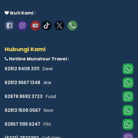
Ikuti Kami :
Hubungi Kami
Hotline Munatour Travel :
62812 8408 3311
Dewi
62812 9667 1348
Arie
62878 8692 3723
Fuad
62813 1508 0567
Noor
62857 1195 6247
Fitri