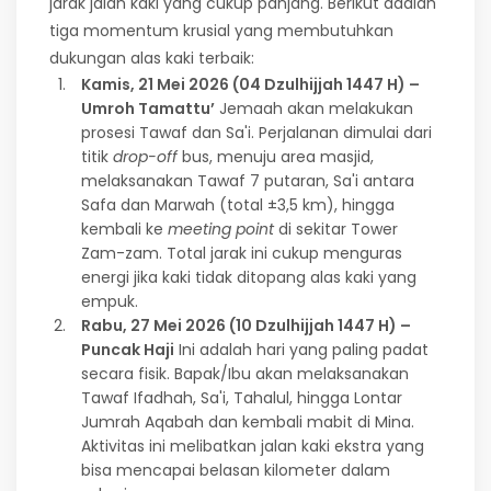
jarak jalan kaki yang cukup panjang. Berikut adalah
tiga momentum krusial yang membutuhkan
dukungan alas kaki terbaik:
Kamis, 21 Mei 2026 (04 Dzulhijjah 1447 H) –
Umroh Tamattu’
Jemaah akan melakukan
prosesi Tawaf dan Sa'i. Perjalanan dimulai dari
titik
drop-off
bus, menuju area masjid,
melaksanakan Tawaf 7 putaran, Sa'i antara
Safa dan Marwah (total ±3,5 km), hingga
kembali ke
meeting point
di sekitar Tower
Zam-zam. Total jarak ini cukup menguras
energi jika kaki tidak ditopang alas kaki yang
empuk.
Rabu, 27 Mei 2026 (10 Dzulhijjah 1447 H) –
Puncak Haji
Ini adalah hari yang paling padat
secara fisik. Bapak/Ibu akan melaksanakan
Tawaf Ifadhah, Sa'i, Tahalul, hingga Lontar
Jumrah Aqabah dan kembali mabit di Mina.
Aktivitas ini melibatkan jalan kaki ekstra yang
bisa mencapai belasan kilometer dalam