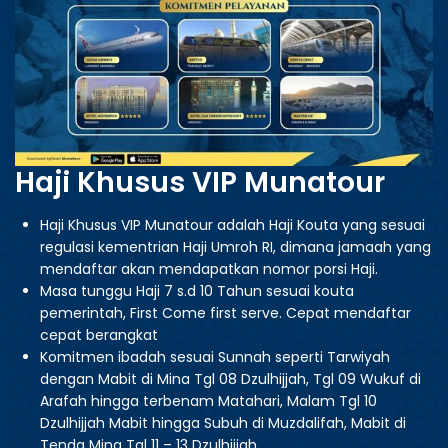
Haji Khusus VIP Munatour
Haji Khusus VIP Munatour adalah Haji Kouta yang sesuai
regulasi kementrian Haji Umroh RI, dimana jamaah yang
mendaftar akan mendapatkan nomor porsi Haji.
Masa tunggu Haji 7 s.d 10 Tahun sesuai kouta
pemerintah, First Come first serve. Cepat mendaftar
cepat berangkat
Komitmen ibadah sesuai Sunnah seperti Tarwiyah
dengan Mabit di Mina Tgl 08 Dzulhijjah, Tgl 09 Wukuf di
Arafah hingga terbenam Matahari, Malam Tgl 10
Dzulhijjah Mabit hingga Subuh di Muzdalifah, Mabit di
Tenda Mina Tgl 11 – 13 Dzulhijjah.