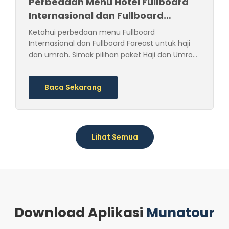
Perbedaan Menu Hotel Fullboard
Internasional dan Fullboard
Fareast untuk Haji & Umroh
Ketahui perbedaan menu Fullboard
Internasional dan Fullboard Fareast untuk haji
dan umroh. Simak pilihan paket Haji dan Umroh
Munatour beserta fasilitas makannya.
Baca Sekarang
Lihat Semua
Download Aplikasi
Munatour