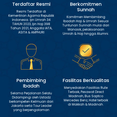
Terdaftar Resmi
Berkomitmen
Sunnah
Resmi Terdaftar di
Kementrian Agama Republik
Komitmen Membimbing
Indonesia. Ijin Umrah 34
Ibadah Haji & Umrah Sesuai
TAHUN 2023, Ijin Haji 398
Tuntunan Sunnah mulai dari
Tahun 2021, Anggota IATA,
Manasik, pelaksanaan
ASITA & AMPHURI
Umroh & Haji hingga Alumni.
Pembimbing
Fasilitas Berkualitas
Ibadah
Menyediakan Fasilitas Rute
Terbaik, Pesawat Direct
Selama Perjalanan Selalu
Madinah, Bus Saptco
Didampingi oleh Ustadz
Mercedes Benz, Hotel terbaik
berkompeten Keilmuan dari
di Makkah & Madinah.
Jakarta serta Tour Leader
yang berpengalaman