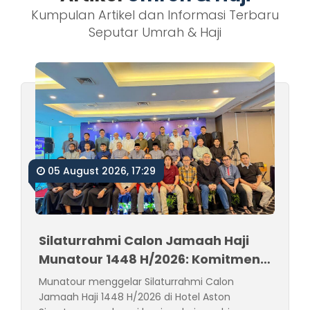
Kumpulan Artikel dan Informasi Terbaru
Seputar Umrah & Haji
05 August 2026, 17:29
Silaturrahmi Calon Jamaah Haji
Munatour 1448 H/2026: Komitmen
Mendampingi Jamaah Sejak
Munatour menggelar Silaturrahmi Calon
Pendaftaran hingga Pasca Haji
Jamaah Haji 1448 H/2026 di Hotel Aston