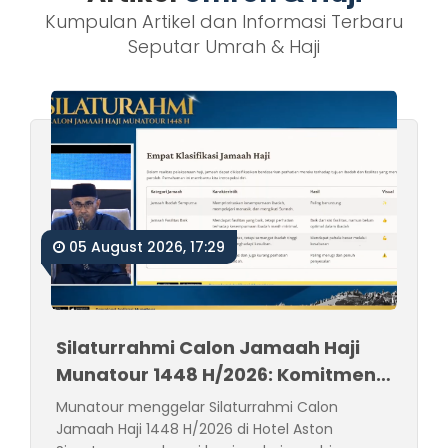
Kumpulan Artikel dan Informasi Terbaru
Seputar Umrah & Haji
05 August 2026, 17:29
Silaturrahmi Calon Jamaah Haji
Munatour 1448 H/2026: Komitmen
Mendampingi Jamaah Sejak
Munatour menggelar Silaturrahmi Calon
Pendaftaran hingga Pasca Haji
Jamaah Haji 1448 H/2026 di Hotel Aston