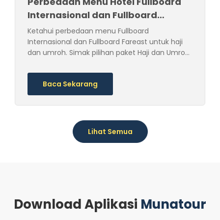
Perbedaan Menu Hotel Fullboard
Internasional dan Fullboard
Fareast untuk Haji & Umroh
Ketahui perbedaan menu Fullboard
Internasional dan Fullboard Fareast untuk haji
dan umroh. Simak pilihan paket Haji dan Umroh
Munatour beserta fasilitas makannya.
Baca Sekarang
Lihat Semua
Download Aplikasi
Munatour