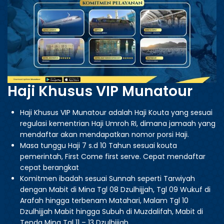
Haji Khusus VIP Munatour
Haji Khusus VIP Munatour adalah Haji Kouta yang sesuai
regulasi kementrian Haji Umroh RI, dimana jamaah yang
mendaftar akan mendapatkan nomor porsi Haji.
Masa tunggu Haji 7 s.d 10 Tahun sesuai kouta
pemerintah, First Come first serve. Cepat mendaftar
cepat berangkat
Komitmen ibadah sesuai Sunnah seperti Tarwiyah
dengan Mabit di Mina Tgl 08 Dzulhijjah, Tgl 09 Wukuf di
Arafah hingga terbenam Matahari, Malam Tgl 10
Dzulhijjah Mabit hingga Subuh di Muzdalifah, Mabit di
Tenda Mina Tgl 11 – 13 Dzulhijjah.