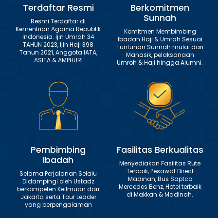
Terdaftar Resmi
Berkomitmen
Sunnah
Resmi Terdaftar di
Kementrian Agama Republik
Komitmen Membimbing
Indonesia. Ijin Umrah 34
Ibadah Haji & Umrah Sesuai
TAHUN 2023, Ijin Haji 398
Tuntunan Sunnah mulai dari
Tahun 2021, Anggota IATA,
Manasik, pelaksanaan
ASITA & AMPHURI
Umroh & Haji hingga Alumni.
Pembimbing
Fasilitas Berkualitas
Ibadah
Menyediakan Fasilitas Rute
Terbaik, Pesawat Direct
Selama Perjalanan Selalu
Madinah, Bus Saptco
Didampingi oleh Ustadz
Mercedes Benz, Hotel terbaik
berkompeten Keilmuan dari
di Makkah & Madinah.
Jakarta serta Tour Leader
yang berpengalaman